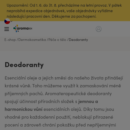
Upozornění: Od 1. 6. do 31. 8. přecházíme na letní provoz. V pátek
neprobíhá expedice objednávek, vaše objednávky vyřídíme
následující pracovní den. Děkujeme za pochopení.
E-shop
Dermokosmetika
Péče o tělo
Deodoranty
Deodoranty
Esenciální oleje a jejich směsi do našeho života přinášejí
krásné vůně. Toho můžeme využít k zamaskování méně
příjemných pachů. Aromaterapeutické deodoranty
jemnou a
spojují účinnost přírodních složek s
harmonickou vůní
esenciálních olejů. Díky tomu jsou
vhodné pro každodenní použití, neblokují přirozené
pocení a zároveň chrání pokožku před nepříjemnými