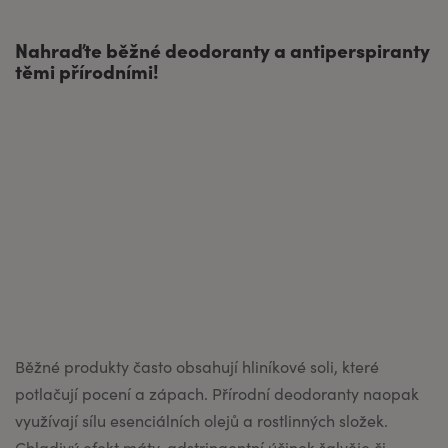
Nahraďte běžné deodoranty a antiperspiranty
těmi přírodními!
Běžné produkty často obsahují hliníkové soli, které
potlačují pocení a zápach. Přírodní deodoranty naopak
využívají sílu esenciálních olejů a rostlinných složek.
Chladivý efekt máty, adstringentní účinek šalvěje či