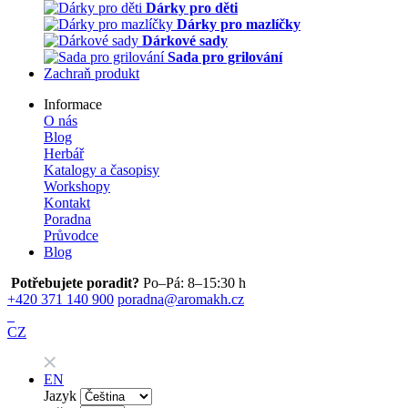
Dárky pro děti
Dárky pro mazlíčky
Dárkové sady
Sada pro grilování
Zachraň produkt
Informace
O nás
Blog
Herbář
Katalogy a časopisy
Workshopy
Kontakt
Poradna
Průvodce
Blog
Potřebujete poradit?
Po–Pá: 8–15:30 h
+420 371 140 900
poradna@aromakh.cz
CZ
EN
Jazyk