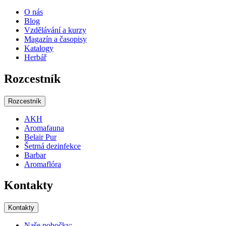
O nás
Blog
Vzdělávání a kurzy
Magazín a časopisy
Katalogy
Herbář
Rozcestník
Rozcestník
AKH
Aromafauna
Belair Pur
Šetrná dezinfekce
Barbar
Aromaflóra
Kontakty
Kontakty
Naše pobočky: