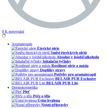
0
K porovnání
Aromaterapie
Éterické oleje
Směsi éterických olejů
Absolue v jojobě/alkoholu
Inhalační tyčinky
Rostlinné oleje a másla
Doplňky stravy
Potřeby pro aromaterapii
BELAIR PUR Exclusive
BELAIR PUR Lite
Dermokosmetika
Pleť
Péče o tělo
Ústní hygiena
Nosní přípravky