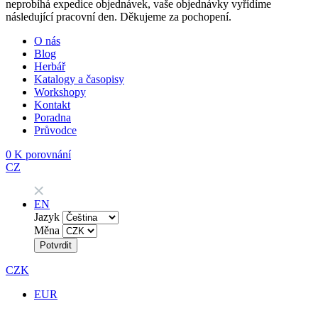
neprobíhá expedice objednávek, vaše objednávky vyřídíme
následující pracovní den. Děkujeme za pochopení.
O nás
Blog
Herbář
Katalogy a časopisy
Workshopy
Kontakt
Poradna
Průvodce
0
K porovnání
CZ
EN
Jazyk
Měna
Potvrdit
CZK
EUR