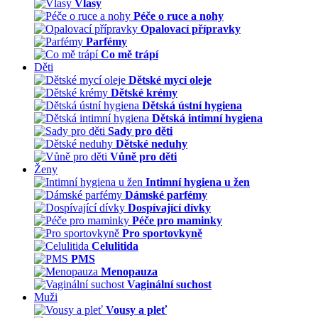
Vlasy
Péče o ruce a nohy
Opalovací přípravky
Parfémy
Co mě trápí
Děti
Dětské mycí oleje
Dětské krémy
Dětská ústní hygiena
Dětská intimní hygiena
Sady pro děti
Dětské neduhy
Vůně pro děti
Ženy
Intimní hygiena u žen
Dámské parfémy
Dospívající dívky
Péče pro maminky
Pro sportovkyně
Celulitida
PMS
Menopauza
Vaginální suchost
Muži
Vousy a pleť