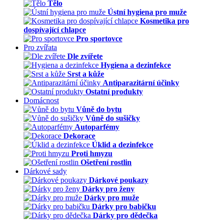
Tělo
Ústní hygiena pro muže
Kosmetika pro
dospívající chlapce
Pro sportovce
Pro zvířata
Dle zvířete
Hygiena a dezinfekce
Srst a kůže
Antiparazitární účinky
Ostatní produkty
Domácnost
Vůně do bytu
Vůně do sušičky
Autoparfémy
Dekorace
Úklid a dezinfekce
Proti hmyzu
Ošetření rostlin
Dárkové sady
Dárkové poukazy
Dárky pro ženy
Dárky pro muže
Dárky pro babičku
Dárky pro dědečka