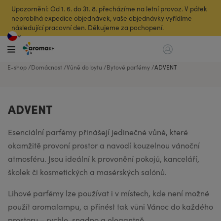
Upozornění: Od 1. 6. do 31. 8. přecházíme na letní provoz. V pátek
neprobíhá expedice objednávek, vaše objednávky vyřídíme
následující pracovní den. Děkujeme za pochopení.
E-shop
Domácnost
Vůně do bytu
Bytové parfémy
ADVENT
ADVENT
Esenciální parfémy přinášejí jedinečné vůně, které
okamžitě provoní prostor a navodí kouzelnou vánoční
atmosféru. Jsou ideální k provonění pokojů, kanceláří,
školek či kosmetických a masérských salónů.
Lihové parfémy lze používat i v místech, kde není možné
použít aromalampu, a přinést tak vůni Vánoc do každého
prostoru – rychle, snadno a elegantně.