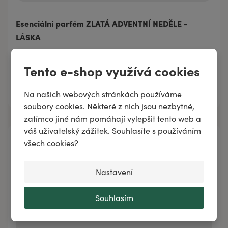
Esenciální parfém ZLATÁ ADVENTNÍ NEDĚLE -
LÁSKA
239 Kč
/
30 ml
Tento e-shop využívá cookies
60 Kč
3 ml
Přidat do košíku
239 Kč
30 ml
Na našich webových stránkách používáme
soubory cookies. Některé z nich jsou nezbytné,
zatímco jiné nám pomáhají vylepšit tento web a
váš uživatelský zážitek. Souhlasíte s používáním
všech cookies?
Nastavení
Souhlasím