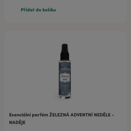
295 Kč
5 x 3 ml
Přidat do košíku
1 078 Kč
5 x 30 ml
Esenciální parfém ŽELEZNÁ ADVENTNÍ NEDĚLE -
NADĚJE