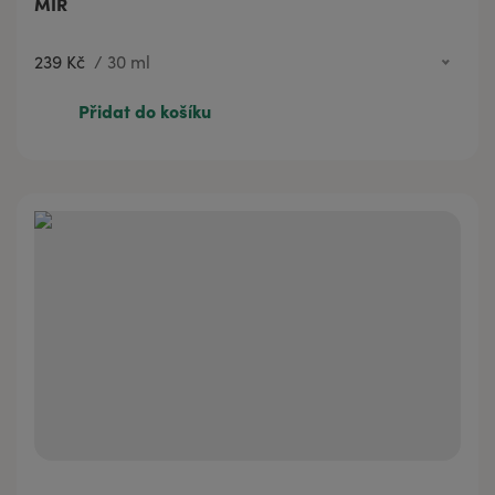
MÍR
239 Kč
/
30 ml
60 Kč
3 ml
Přidat do košíku
239 Kč
30 ml