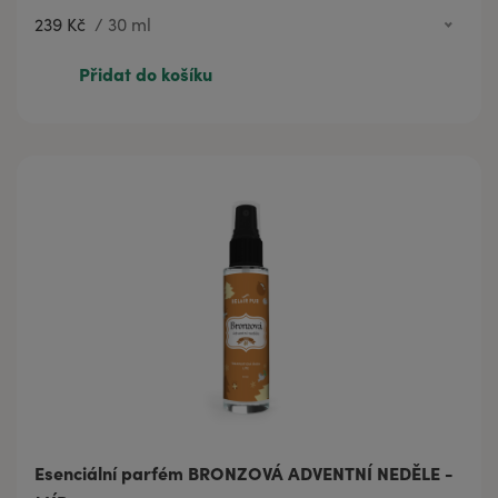
239 Kč
/
30 ml
60 Kč
3 ml
Přidat do košíku
239 Kč
30 ml
Esenciální parfém BRONZOVÁ ADVENTNÍ NEDĚLE -