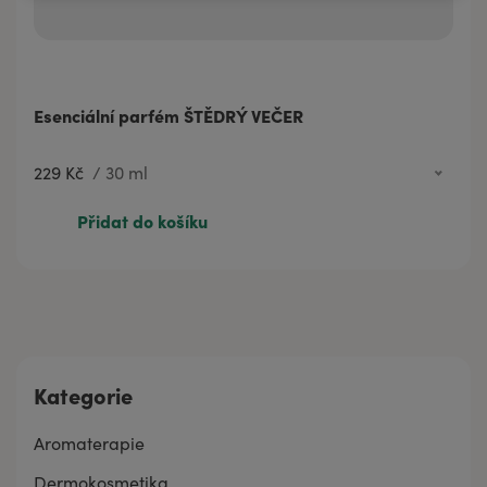
Esenciální parfém ŠTĚDRÝ VEČER
229 Kč
/
30 ml
60 Kč
3 ml
Přidat do košíku
229 Kč
30 ml
Kategorie
Aromaterapie
Dermokosmetika