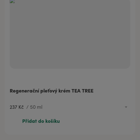
Regenerační pleťový krém TEA TREE
237 Kč
/
50 ml
81 Kč
10 ml
Přidat do košíku
237 Kč
50 ml
355 Kč
100 ml