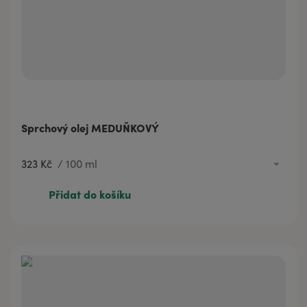
Sprchový olej MEDUŇKOVÝ
323 Kč
/
100 ml
76 Kč
20 ml
Přidat do košíku
323 Kč
100 ml
450 Kč
200 ml
888 Kč
500 ml