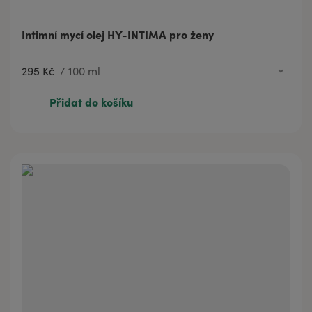
Intimní mycí olej HY-INTIMA pro ženy
295 Kč
/
100 ml
71 Kč
20 ml
Přidat do košíku
295 Kč
100 ml
414 Kč
200 ml
812 Kč
500 ml