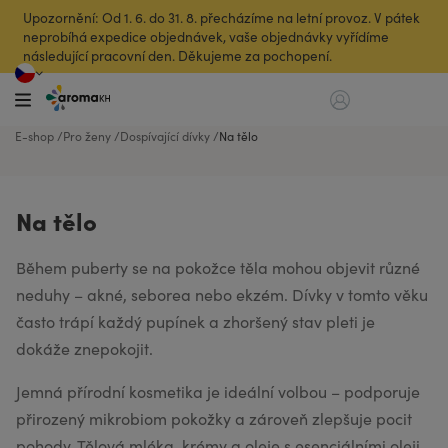
Upozornění: Od 1. 6. do 31. 8. přecházíme na letní provoz. V pátek
neprobíhá expedice objednávek, vaše objednávky vyřídíme
následující pracovní den. Děkujeme za pochopení.
E-shop
Pro ženy
Dospívající dívky
Na tělo
Na tělo
Během puberty se na pokožce těla mohou objevit různé
neduhy – akné, seborea nebo ekzém. Dívky v tomto věku
často trápí každý pupínek a zhoršený stav pleti je
dokáže znepokojit.
Jemná přírodní kosmetika je ideální volbou – podporuje
přirozený mikrobiom pokožky a zároveň zlepšuje pocit
pohody. Tělová mléka, krémy a oleje s esenciálními oleji