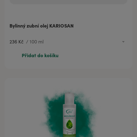
Bylinný zubní olej KARIOSAN
236 Kč
/
100 ml
57 Kč
20 ml
Přidat do košíku
236 Kč
100 ml
351 Kč
200 ml
665 Kč
500 ml