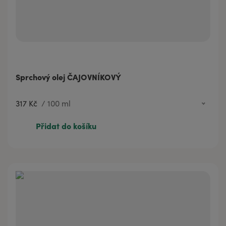
Sprchový olej ČAJOVNÍKOVÝ
317 Kč
/
100 ml
75 Kč
20 ml
Přidat do košíku
317 Kč
100 ml
440 Kč
200 ml
873 Kč
500 ml