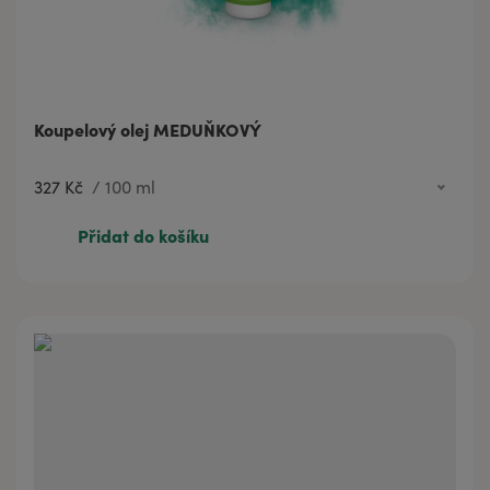
Koupelový olej MEDUŇKOVÝ
327 Kč
/
100 ml
78 Kč
20 ml
Přidat do košíku
327 Kč
100 ml
457 Kč
200 ml
902 Kč
500 ml
1 442 Kč
1000 ml