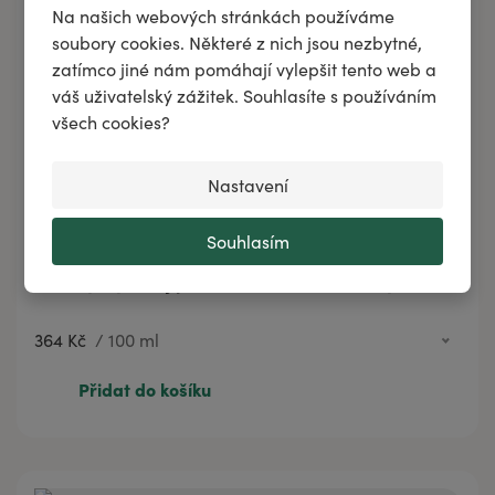
Na našich webových stránkách používáme
soubory cookies. Některé z nich jsou nezbytné,
zatímco jiné nám pomáhají vylepšit tento web a
váš uživatelský zážitek. Souhlasíte s používáním
všech cookies?
Nastavení
Souhlasím
Vlasový mycí olej pro normální a suché vlasy
364 Kč
/
100 ml
86 Kč
20 ml
Přidat do košíku
364 Kč
100 ml
544 Kč
200 ml
1 076 Kč
500 ml
1 722 Kč
1000 ml