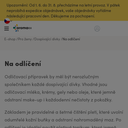
Upozornění: Od 1. 6. do 31. 8. přecházíme na letní provoz. V pátek
neprobíhá expedice objednávek, vaše objednávky vyřídíme
následující pracovní den. Děkujeme za pochopení.
E-shop
Pro ženy
Dospívající dívky
Na odlíčení
Na odlíčení
Odličovací přípravek by měl být nerozlučným
společníkem každé dospívající dívky. Vhodné jsou
odličovací mléka, krémy, gely nebo oleje, které jemně
odstraní make-up i každodenní nečistoty z pokožky.
Základem je pravidelné a šetrné čištění pleti, které uvolní
odumřelé kožní buňky a odstraní nahromaděný maz. Po
odlíčení je ideální použít pleťové tonikum, které jemně