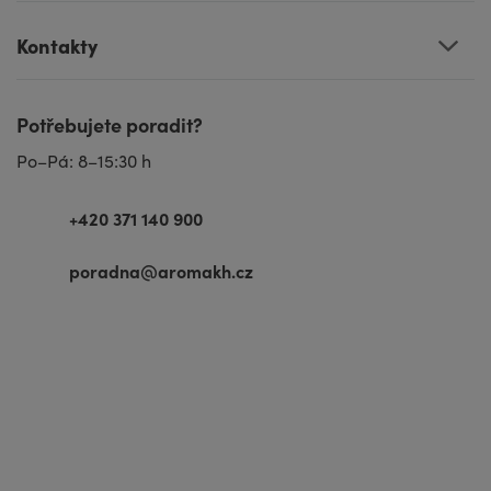
Kontakty
Potřebujete poradit?
Po–Pá: 8–15:30 h
+420 371 140 900
poradna@aromakh.cz
VISA
MasterCard
Maestro