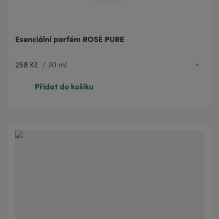
Esenciální parfém ROSÉ PURE
258 Kč
/
30 ml
702 Kč
100 ml
Přidat do košíku
61 Kč
3 ml
258 Kč
30 ml