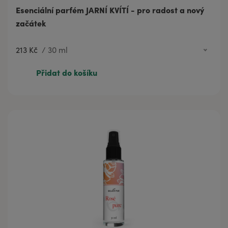
Esenciální parfém JARNÍ KVÍTÍ - pro radost a nový
začátek
213 Kč
/
30 ml
597 Kč
100 ml
Přidat do košíku
60 Kč
3 ml
213 Kč
30 ml