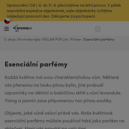
Upozornění: Od 1. 6. do 31. 8. přecházíme na letní provoz. V pátek
neprobíhá expedice objednávek, vaše objednávky vyřídíme
následující pracovní den. Děkujeme za pochopení.
E-shop
Aromaterapie
BELAIR PUR Lite
Flower
Esenciální parfémy
Esenciální parfémy
Každá květina má svou charakteristickou vůni. Některé
vás přenesou na louku plnou bylin, jiné probudí
vzpomínky na dětství a babiččinu skříň s vůní levandule.
Ylang a jasmín zase připomenou noc plnou exotiky.
Objevte, jaké vůně osloví právě vás. Naše květinové
esenciální parfémy můžete používat také jako parfém na
oblečení, který vás provází po celý den.