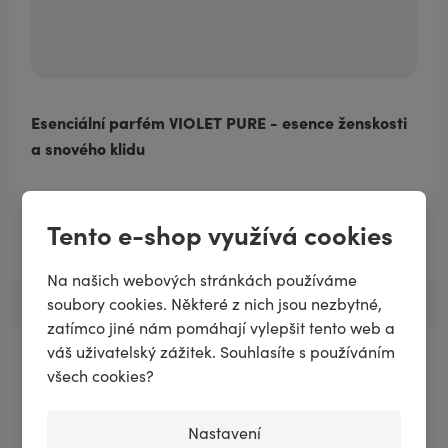
Esenciální parfém VIOLET PURE - esence ženskosti
a snového klidu
257 Kč
/
30 ml
Tento e-shop využívá cookies
701 Kč
100 ml
Přidat do košíku
61 Kč
3 ml
257 Kč
30 ml
Na našich webových stránkách používáme
soubory cookies. Některé z nich jsou nezbytné,
zatímco jiné nám pomáhají vylepšit tento web a
váš uživatelský zážitek. Souhlasíte s používáním
všech cookies?
Nastavení