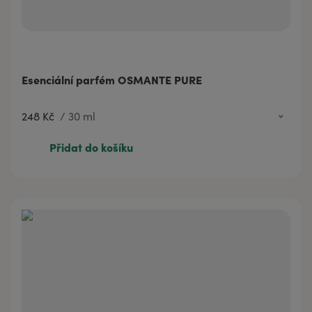
Esenciální parfém OSMANTE PURE
248 Kč
/
30 ml
693 Kč
100 ml
Přidat do košíku
60 Kč
3 ml
248 Kč
30 ml