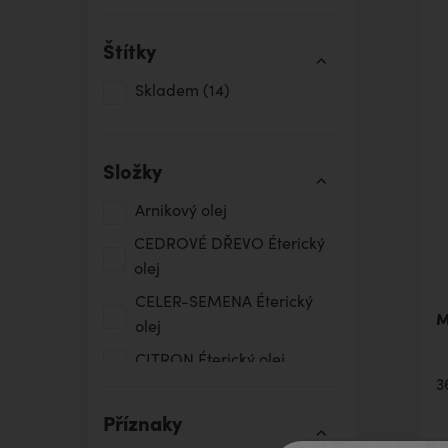
Štítky
Skladem
(14)
Složky
Arnikový olej
CEDROVÉ DŘEVO Éterický
olej
CELER-SEMENA Éterický
M
olej
CITRON Éterický olej
3
ČERNÝ PEPŘ Éterický olej
Příznaky
Ďáblův dráp