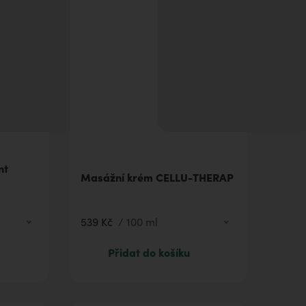
nt
Masážní krém CELLU-THERAP
539 Kč
/
100 ml
91 Kč
10 ml
Přidat do košíku
336 Kč
50 ml
539 Kč
100 ml
1 077 Kč
250 ml