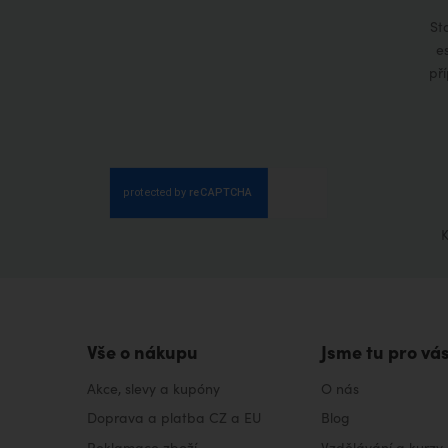
St
e
př
K
Vše o nákupu
Jsme tu pro vá
Akce, slevy a kupóny
O nás
Doprava a platba CZ a EU
Blog
Reklamace zboží
Vzdělávání a kurzy