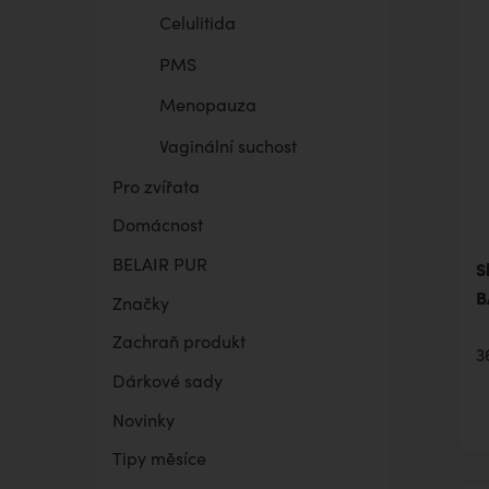
Celulitida
PMS
Menopauza
Vaginální suchost
Pro zvířata
Domácnost
BELAIR PUR
S
B
Značky
Zachraň produkt
3
Dárkové sady
Novinky
Tipy měsíce