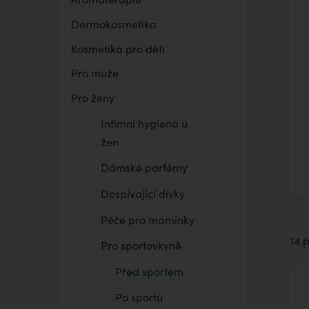
Dermokosmetika
BELAIR PUR Lite
Co mě trápí
Vaginální suchost
Sada pro grilování
Kosmetika pro děti
Pro muže
Pro ženy
Intimní hygiena u
žen
Dámské parfémy
Dospívající dívky
Péče pro maminky
14 
Pro sportovkyně
Před sportem
Po sportu