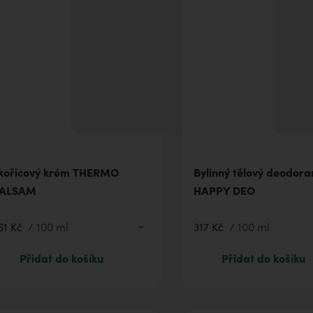
kořicový krém THERMO
Bylinný tělový deodora
ALSAM
HAPPY DEO
61 Kč
/
100 ml
317 Kč
/
100 ml
86 Kč
10 ml
182 Kč
50 ml
Přidat do košíku
Přidat do košíku
361 Kč
100 ml
317 Kč
100 ml
722 Kč
250 ml
1 006 Kč
500 ml
35 Kč
3 ml