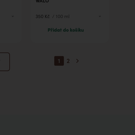
WALO
350 Kč
/
100 ml
350 Kč
100 ml
Přidat do košíku
1 863 Kč
1000 ml
1
2
í