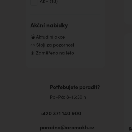
AKH
(10)
olej
SKOŘICE-KŮRA Éterický olej
Světlicový olej
Akční nabídky
ŠALVĚJ Éterický olej
💣 Aktuální akce
Třezalkový olej OM S10, LS
👀 Stojí za pozornost
63
☀️ Zaměřeno na léto
VAVŘÍN Éterický olej
Potřebujete poradit?
Po–Pá: 8–15:30 h
+420 371 140 900
poradna@aromakh.cz
K