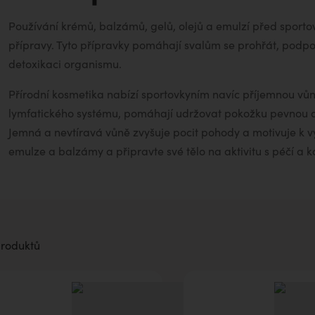
aromaterapii
Používání krémů, balzámů, gelů, olejů a emulzí před sportov
přípravy. Tyto přípravky pomáhají svalům se prohřát, podpo
detoxikaci organismu.
Přírodní kosmetika nabízí sportovkyním navíc příjemnou vůni
lymfatického systému, pomáhají udržovat pokožku pevnou a
Jemná a nevtíravá vůně zvyšuje pocit pohody a motivuje k v
emulze a balzámy a připravte své tělo na aktivitu s péčí a 
produktů