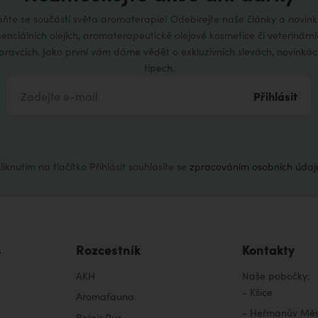
aňte se součástí světa aromaterapie! Odebírejte naše články a novink
senciálních olejích, aromaterapeutické olejové kosmetice či veterinární
ípravcích. Jako první vám dáme vědět o exkluzivních slevách, novinkác
tipech.
Přihlásit
liknutím na tlačítko Přihlásit souhlasíte se
zpracováním osobních údaj
s
Rozcestník
Kontakty
AKH
Naše pobočky:
-
Kšice
Aromafauna
-
Heřmanův Měs
Belair Pur