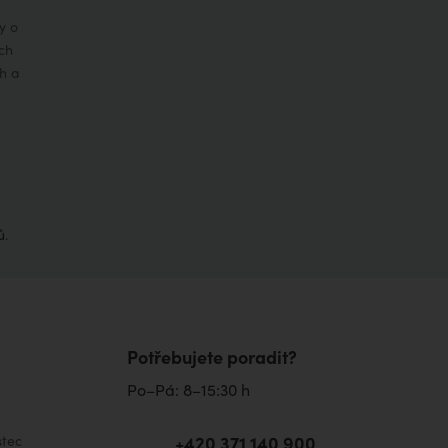
y o
ch
h a
ů
.
Potřebujete poradit?
Po–Pá: 8–15:30 h
+420 371 140 900
tec