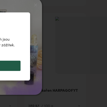
h jsou
 zážitek.
AGOFYT
Sušený kořen HARPAGOFYT
289 Kč
/
100 g