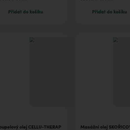
63 Kč
5 ml
300 Kč
100 ml
Přidat do košíku
Přidat do košíku
304 Kč
30 ml
588 Kč
250 ml
1 100 Kč
500 ml
oupelový olej CELLU-THERAP
Masážní olej SKOŘICO