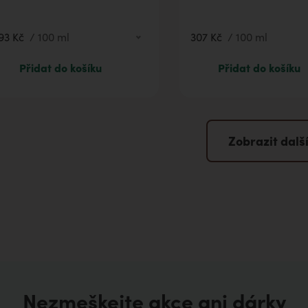
93 Kč
/
100 ml
307 Kč
/
100 ml
493 Kč
100 ml
307 Kč
100 ml
Přidat do košíku
Přidat do košíku
Zobrazit dalš
Nezmeškejte akce ani dárky