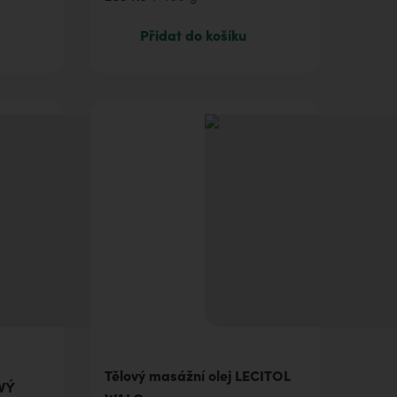
289 Kč
100 g
Přidat do košíku
758 Kč
500 g
Tělový masážní olej LECITOL
VÝ