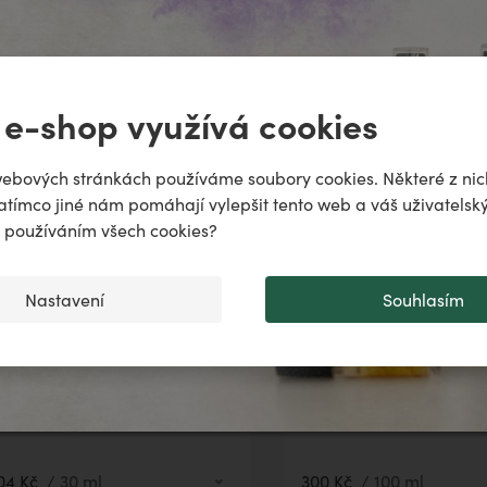
ně
 e-shop využívá cookies
odiac!
puje
ebových stránkách používáme soubory cookies. Některé z nic
atímco jiné nám pomáhají vylepšit tento web a váš uživatelský
..
♌️
✨
s používáním všech cookies?
Nastavení
Souhlasím
chranný balzám ONRIT
Lihový extrakt HARP
04 Kč
/
30 ml
300 Kč
/
100 ml