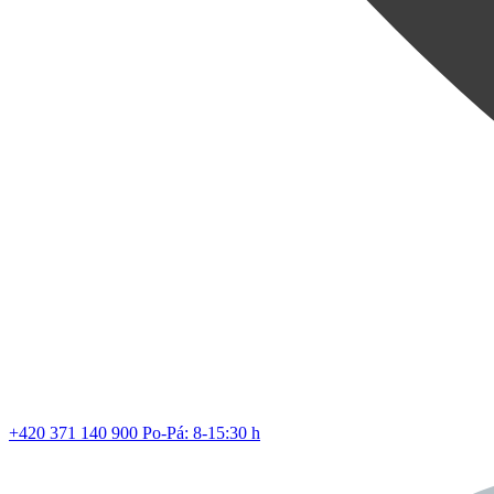
Nová vů
z řady
Z
+420 371 140 900
Po-Pá: 8-15:30 h
Lev vstup