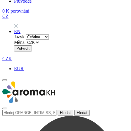
Průvodce
0
K porovnání
CZ
EN
Jazyk
Měna
Potvrdit
CZK
EUR
Hledat
Hledat