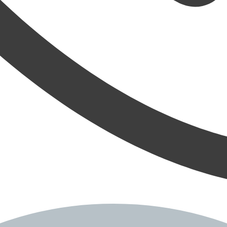
ně
odiac!
uje