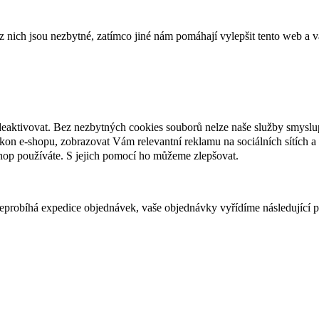
ich jsou nezbytné, zatímco jiné nám pomáhají vylepšit tento web a vá
deaktivovat. Bez nezbytných cookies souborů nelze naše služby smyslu
n e-shopu, zobrazovat Vám relevantní reklamu na sociálních sítích a 
hop používáte. S jejich pomocí ho můžeme zlepšovat.
 neprobíhá expedice objednávek, vaše objednávky vyřídíme následující