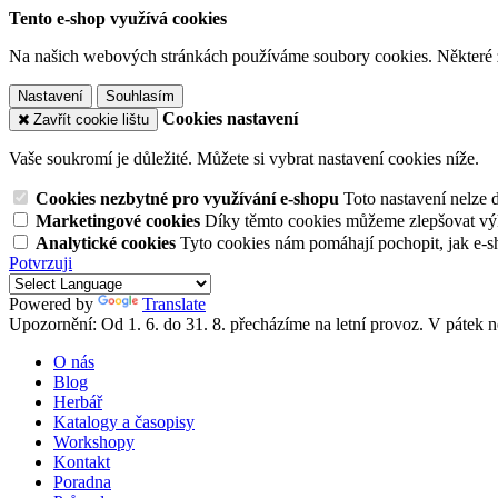
Tento e-shop využívá cookies
Na našich webových stránkách používáme soubory cookies. Některé z n
Nastavení
Souhlasím
Cookies nastavení
Zavřít cookie lištu
Vaše soukromí je důležité. Můžete si vybrat nastavení cookies níže.
Cookies nezbytné pro využívání e-shopu
Toto nastavení nelze 
Marketingové cookies
Díky těmto cookies můžeme zlepšovat výko
Analytické cookies
Tyto cookies nám pomáhají pochopit, jak e-s
Potvrzuji
Powered by
Translate
Upozornění: Od 1. 6. do 31. 8. přecházíme na letní provoz. V pátek
O nás
Blog
Herbář
Katalogy a časopisy
Workshopy
Kontakt
Poradna