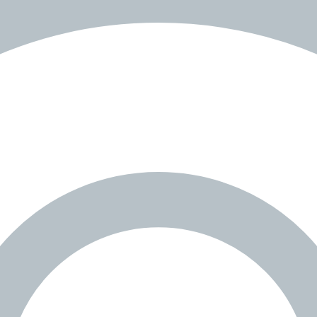
.
✨
♌️