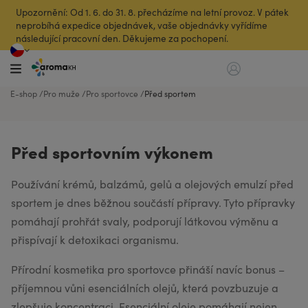
Upozornění: Od 1. 6. do 31. 8. přecházíme na letní provoz. V pátek
neprobíhá expedice objednávek, vaše objednávky vyřídíme
následující pracovní den. Děkujeme za pochopení.
E-shop
Pro muže
Pro sportovce
Před sportem
Před sportovním výkonem
Používání krémů, balzámů, gelů a olejových emulzí před
sportem je dnes běžnou součástí přípravy. Tyto přípravky
pomáhají prohřát svaly, podporují látkovou výměnu a
přispívají k detoxikaci organismu.
Přírodní kosmetika pro sportovce přináší navíc bonus –
příjemnou vůni esenciálních olejů, která povzbuzuje a
zlepšuje koncentraci. Esenciální oleje pomáhají nejen