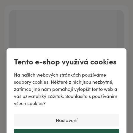
Tento e-shop využívá cookies
Na našich webových stránkách používáme
soubory cookies. Některé z nich jsou nezbytné,
zatímco jiné nám pomáhají vylepšit tento web a
váš uživatelský zážitek. Souhlasíte s používáním
Sušený kořen HARPAGOFYT
všech cookies?
Nastavení
Přidat do košíku