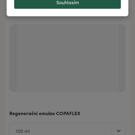
Souhlasím
Regenerační emulze COPAFLEX