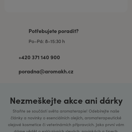
Potřebujete poradit?
Po–Pá: 8–15:30 h
+420 371 140 900
poradna@aromakh.cz
Nezmeškejte akce ani dárky
Staňte se součástí světa aromaterapie! Odebírejte naše
články a novinky o esenciálních olejích, aromaterapeutické
olejové kosmetice či veterinárních přípravcích. Jako první vám
dáme vědět o exkluzivních slevách, novinkách a tipech.