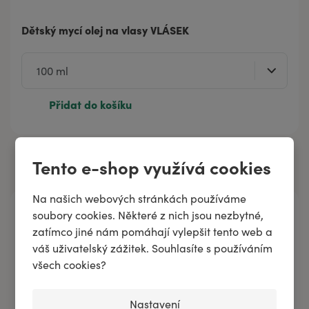
Dětský mycí olej na vlasy VLÁSEK
Přidat do košíku
Tento e-shop využívá cookies
Na našich webových stránkách používáme
Kategorie
soubory cookies. Některé z nich jsou nezbytné,
zatímco jiné nám pomáhají vylepšit tento web a
Aromaterapie
váš uživatelský zážitek. Souhlasíte s používáním
všech cookies?
Dermokosmetika
Kosmetika pro děti
Nastavení