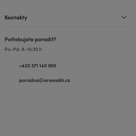
Kontakty
Potřebujete poradit?
Po–Pá: 8–15:30 h
+420 371 140 900
poradna@aromakh.cz
VISA
MasterCard
Maestro