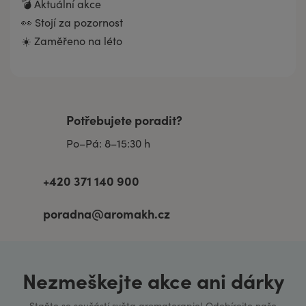
💣 Aktuální akce
👀 Stojí za pozornost
☀️ Zaměřeno na léto
Potřebujete poradit?
Po–Pá: 8–15:30 h
+420 371 140 900
poradna@aromakh.cz
Nezmeškejte akce ani dárky
Staňte se součástí světa aromaterapie! Odebírejte naše