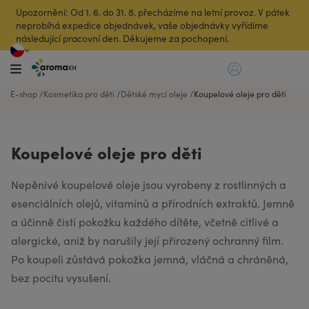
Upozornění: Od 1. 6. do 31. 8. přecházíme na letní provoz. V pátek
neprobíhá expedice objednávek, vaše objednávky vyřídíme
následující pracovní den. Děkujeme za pochopení.
E-shop
Kosmetika pro děti
Dětské mycí oleje
Koupelové oleje pro děti
Koupelové oleje pro děti
Nepěnivé koupelové oleje jsou vyrobeny z rostlinných a
esenciálních olejů, vitamínů a přírodních extraktů. Jemně
a účinně čistí pokožku každého dítěte, včetně citlivé a
alergické, aniž by narušily její přirozený ochranný film.
Po koupeli zůstává pokožka jemná, vláčná a chráněná,
bez pocitu vysušení.