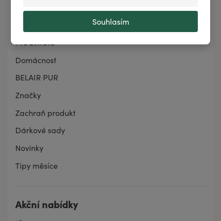
Pro muže
Souhlasím
Pro ženy
Pro zvířata
Domácnost
BELAIR PUR
Značky
Zachraň produkt
Dárkové sady
Novinky
Tipy měsíce
Akční nabídky