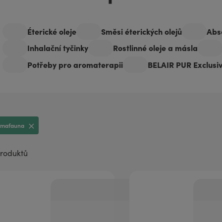
aromaterapii
Éterické oleje
Směsi éterických olejů
Abso
Inhalační tyčinky
Rostlinné oleje a másla
Potřeby pro aromaterapii
BELAIR PUR Exclusi
omafauna
produktů