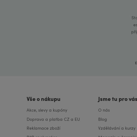
KOPR Éterický olej
KORIANDR Éterický olej
St
e
KOSATEC NĚMECKÝ Éterický
př
olej
KOZLÍK Éterický olej
LAVANDIN Éterický olej
K
Lecithin
LEVANDULE Éterický olej
Líh
LIMETKA Éterický olej
Vše o nákupu
Jsme tu pro vá
LITSEA CUBEBA Éterický olej
Akce, slevy a kupóny
O nás
MAJORÁNKA Éterický olej
Doprava a platba CZ a EU
Blog
MAKADAMIOVÝ OLEJ
Reklamace zboží
Vzdělávání a kurzy
MANDARINKA ČERVENÁ