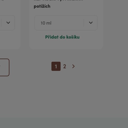
potížích
Přidat do košíku
1
2
í