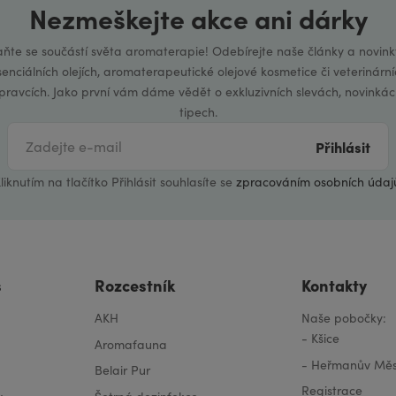
Nezmeškejte akce ani dárky
aňte se součástí světa aromaterapie! Odebírejte naše články a novink
senciálních olejích, aromaterapeutické olejové kosmetice či veterinární
ípravcích. Jako první vám dáme vědět o exkluzivních slevách, novinkác
tipech.
Přihlásit
liknutím na tlačítko Přihlásit souhlasíte se
zpracováním osobních údaj
s
Rozcestník
Kontakty
AKH
Naše pobočky:
-
Kšice
Aromafauna
-
Heřmanův Měs
Belair Pur
Registrace