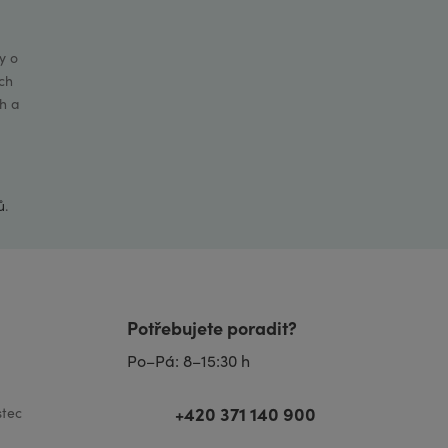
y o
ch
h a
ů
.
Potřebujete poradit?
Po–Pá: 8–15:30 h
+420 371 140 900
tec