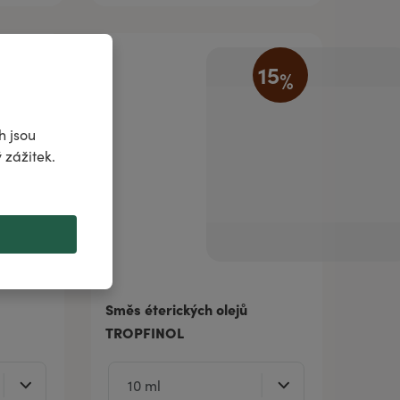
15
15
%
%
h jsou
 zážitek.
Směs éterických olejů
TROPFINOL