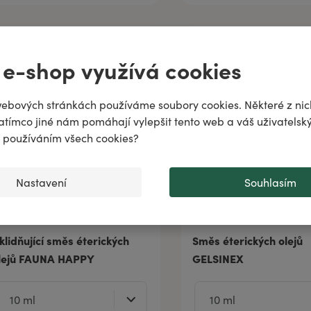
ně
 e-shop využívá cookies
odiac!
puje
ebových stránkách používáme soubory cookies. Některé z nic
atímco jiné nám pomáhají vylepšit tento web a váš uživatelský
..
♌️
✨
s používáním všech cookies?
Nastavení
Souhlasím
klidňující směs éterických
Směs éterických olejů
lejů FAUNA HAPPY
GELSINEX