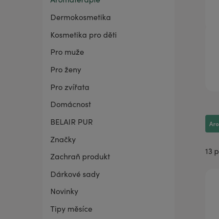
Dermokosmetika
BELAIR PUR Lite
Co mě trápí
Vaginální suchost
Sada pro grilování
Kosmetika pro děti
Pro muže
Pro ženy
Pro zvířata
Domácnost
BELAIR PUR
Ar
Značky
13 
Zachraň produkt
Dárkové sady
Novinky
Tipy měsíce