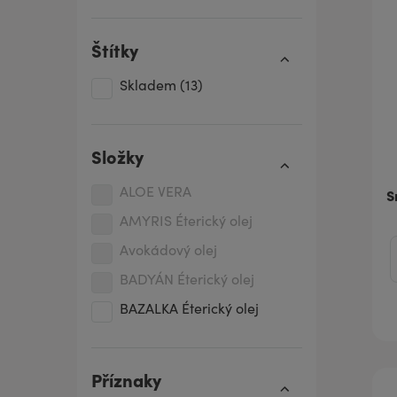
Štítky
Skladem
(13)
Složky
ALOE VERA
S
AMYRIS Éterický olej
Avokádový olej
BADYÁN Éterický olej
BAZALKA Éterický olej
BENZOE ABSOLUE krystaly
BERGAMOT Éterický olej
Příznaky
BOROVICE-JEHLIČÍ Éterický