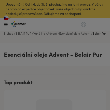
Upozornění: Od 1. 6. do 31. 8. přecházíme na letní provoz. V pátek
neprobíhá expedice objednávek, vaše objednávky vyřídíme
následující pracovní den. Děkujeme za pochopení.
E-shop
BELAIR PUR
Vůně lite
Advent
Esenciální oleje Advent
Belair Pur
Esenciální oleje Advent - Belair Pur
Top produkt