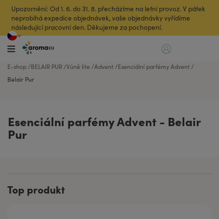
Upozornění: Od 1. 6. do 31. 8. přecházíme na letní provoz. V pátek
neprobíhá expedice objednávek, vaše objednávky vyřídíme
následující pracovní den. Děkujeme za pochopení.
E-shop
BELAIR PUR
Vůně lite
Advent
Esenciální parfémy Advent
Belair Pur
Esenciální parfémy Advent - Belair
Pur
Top produkt