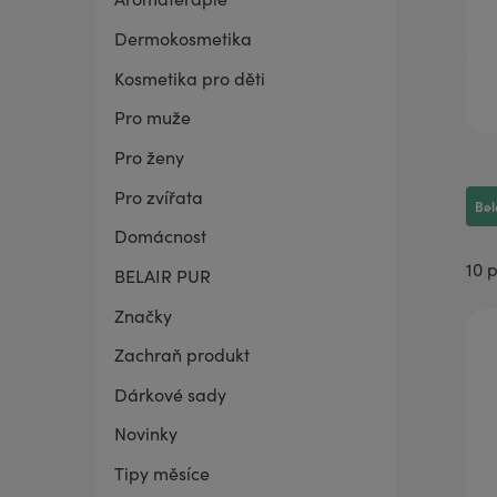
Dermokosmetika
BELAIR PUR Lite
Co mě trápí
Vaginální suchost
Sada pro grilování
Kosmetika pro děti
Pro muže
Pro ženy
Pro zvířata
Bel
Domácnost
10 
BELAIR PUR
Značky
Zachraň produkt
Dárkové sady
Novinky
Tipy měsíce