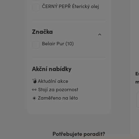
ČERNÝ PEPŘ Éterický olej
ČERVENÝ POMERANČ
Éterický olej
Značka
Líh
Belair Pur
(10)
LIMETKA Éterický olej
PELARGÓNIE Éterický olej
TÚJE Éterický olej
Akční nabídky
E
YLANG YLANG Éterický olej
💣 Aktuální akce
m
👀 Stojí za pozornost
☀️ Zaměřeno na léto
Potřebujete poradit?