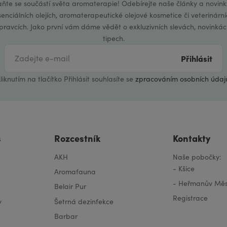
aňte se součástí světa aromaterapie! Odebírejte naše články a novink
senciálních olejích, aromaterapeutické olejové kosmetice či veterinární
ípravcích. Jako první vám dáme vědět o exkluzivních slevách, novinkác
tipech.
Přihlásit
liknutím na tlačítko Přihlásit souhlasíte se
zpracováním osobních údaj
s
Rozcestník
Kontakty
AKH
Naše pobočky:
-
Kšice
Aromafauna
-
Heřmanův Měs
Belair Pur
Registrace
y
Šetrná dezinfekce
Barbar