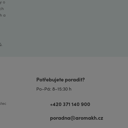
y o
ch
h a
ů
.
Potřebujete poradit?
Po–Pá: 8–15:30 h
+420 371 140 900
tec
poradna@aromakh.cz