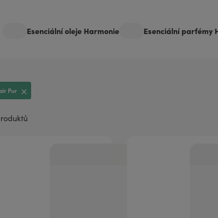
aromaterapii
Esenciální oleje Harmonie
Esenciální parfémy
air Pur
produktů