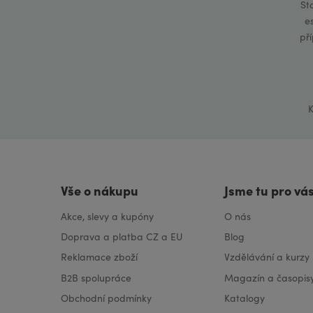
St
e
př
K
Vše o nákupu
Jsme tu pro vá
Akce, slevy a kupóny
O nás
Doprava a platba CZ a EU
Blog
Reklamace zboží
Vzdělávání a kurzy
B2B spolupráce
Magazín a časopis
Obchodní podmínky
Katalogy