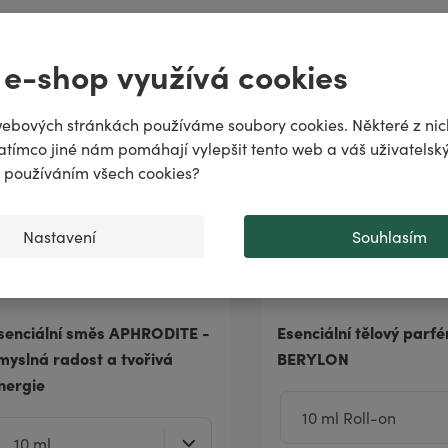
ně
 e-shop využívá cookies
odiac!
puje
ebových stránkách používáme soubory cookies. Některé z nic
atímco jiné nám pomáhají vylepšit tento web a váš uživatelský
..
♌️
✨
s používáním všech cookies?
Nastavení
Souhlasím
senciální směs APHRODITE -
Esenciální tělový parf
myslná radost a tvořivá
BERYLON
nergie