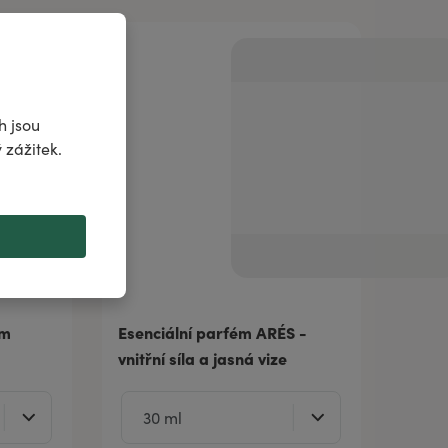
h jsou
 zážitek.
ém
Esenciální parfém ARÉS -
vnitřní síla a jasná vize