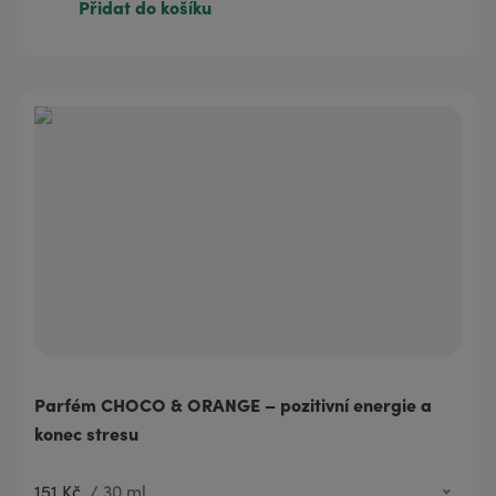
Přidat do košíku
151 Kč
30 ml
Parfém CHOCO & ORANGE – pozitivní energie a
konec stresu
151 Kč
/
30 ml