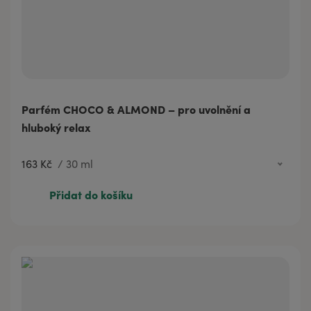
Parfém CHOCO & ALMOND – pro uvolnění a
hluboký relax
163 Kč
/
30 ml
60 Kč
3 ml
Přidat do košíku
163 Kč
30 ml