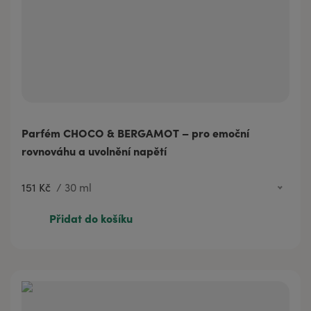
Parfém CHOCO & BERGAMOT – pro emoční
rovnováhu a uvolnění napětí
151 Kč
/
30 ml
60 Kč
3 ml
Přidat do košíku
151 Kč
30 ml