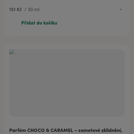
151 Kč
/
30 ml
151 Kč
30 ml
Přidat do košíku
Parfém CHOCO & CARAMEL – sametové zklidnění,