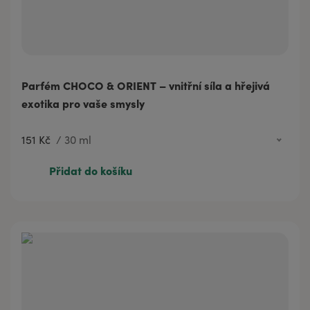
Parfém CHOCO & ORIENT – vnitřní síla a hřejivá
exotika pro vaše smysly
151 Kč
/
30 ml
151 Kč
30 ml
Přidat do košíku