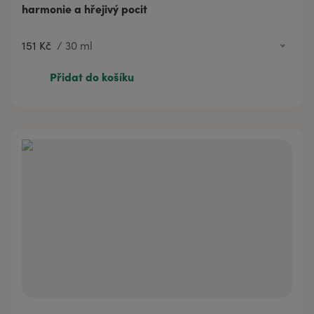
harmonie a hřejivý pocit
151 Kč
/
30 ml
151 Kč
30 ml
Přidat do košíku