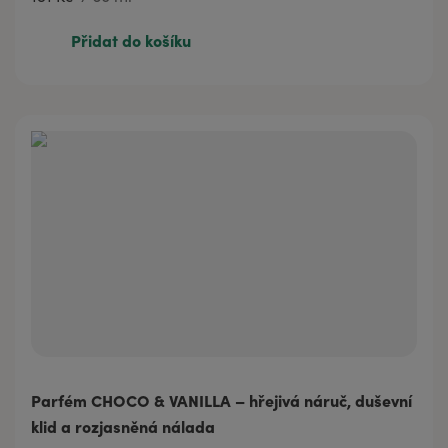
151 Kč
30 ml
Přidat do košíku
Parfém CHOCO & VANILLA – hřejivá náruč, duševní
klid a rozjasněná nálada