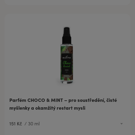
Parfém CHOCO & MINT – pro soustředění, čisté
myšlenky a okamžitý restart mysli
151 Kč
/
30 ml
60 Kč
3 ml