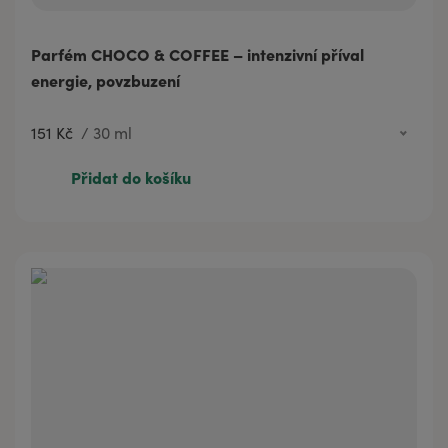
Parfém CHOCO & COFFEE – intenzivní příval
energie, povzbuzení
151 Kč
/
30 ml
60 Kč
3 ml
Přidat do košíku
151 Kč
30 ml