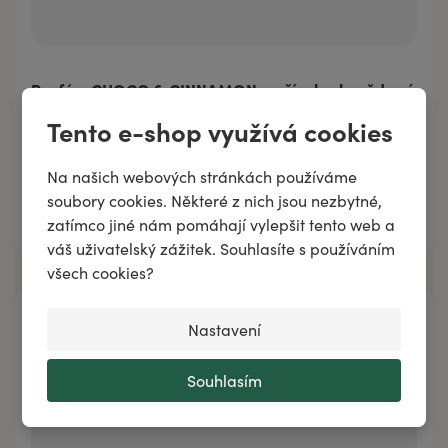
Parfém CHOCO & CINNAMON – příval sebevědomí
a nové energie
Tento e-shop využívá cookies
151 Kč
/
30 ml
Na našich webových stránkách používáme
151 Kč
30 ml
soubory cookies. Některé z nich jsou nezbytné,
Přidat do košíku
zatímco jiné nám pomáhají vylepšit tento web a
váš uživatelský zážitek. Souhlasíte s používáním
všech cookies?
Nastavení
Souhlasím