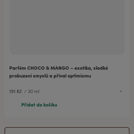
Parfém CHOCO & MANGO – exotika, sladké
probuzení smyslů a příval optimismu
151 Kč
/
30 ml
151 Kč
30 ml
Přidat do košíku