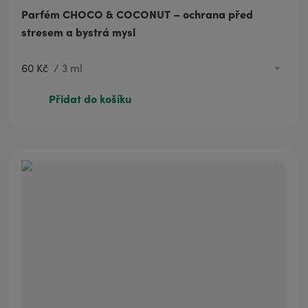
Parfém CHOCO & COCONUT – ochrana před
stresem a bystrá mysl
60 Kč
/
3 ml
60 Kč
3 ml
Přidat do košíku