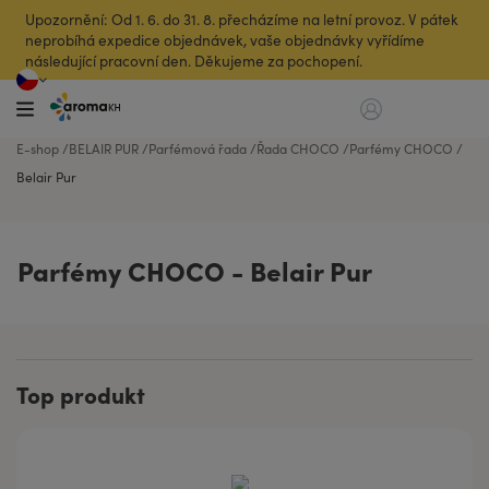
Upozornění: Od 1. 6. do 31. 8. přecházíme na letní provoz. V pátek
neprobíhá expedice objednávek, vaše objednávky vyřídíme
následující pracovní den. Děkujeme za pochopení.
E-shop
BELAIR PUR
Parfémová řada
Řada CHOCO
Parfémy CHOCO
Belair Pur
Parfémy CHOCO - Belair Pur
Top produkt