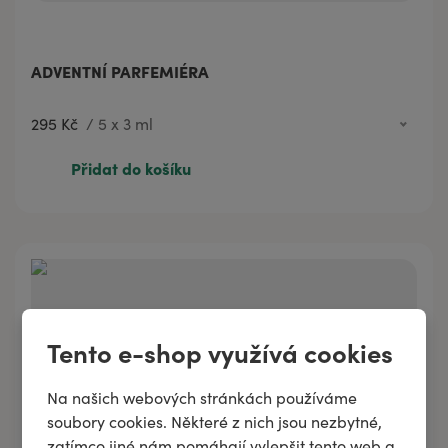
ADVENTNÍ PARFEMIÉRA
295 Kč
/
5 x 3 ml
295 Kč
5 x 3 ml
Přidat do košíku
1 078 Kč
5 x 30 ml
Tento e-shop využívá cookies
Na našich webových stránkách používáme
soubory cookies. Některé z nich jsou nezbytné,
zatímco jiné nám pomáhají vylepšit tento web a