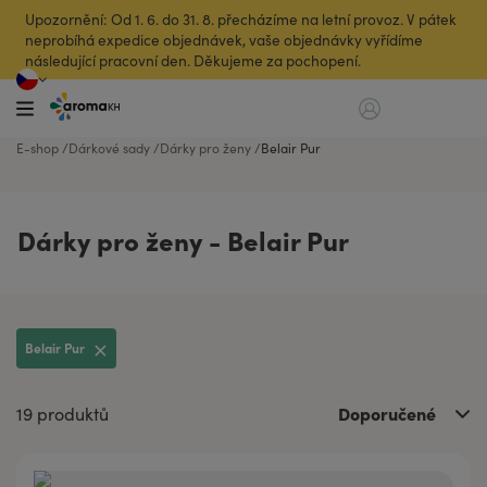
Upozornění: Od 1. 6. do 31. 8. přecházíme na letní provoz. V pátek
neprobíhá expedice objednávek, vaše objednávky vyřídíme
následující pracovní den. Děkujeme za pochopení.
E-shop
Dárkové sady
Dárky pro ženy
Belair Pur
Dárky pro ženy - Belair Pur
Belair Pur
Doporučené
19 produktů