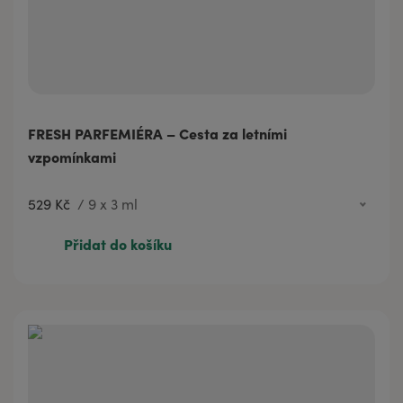
FRESH PARFEMIÉRA – Cesta za letními
vzpomínkami
529 Kč
/
9 x 3 ml
299 Kč
5 x 3 ml
Přidat do košíku
529 Kč
9 x 3 ml