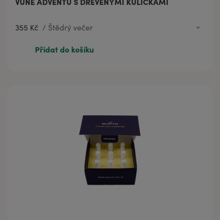
VŮNĚ ADVENTU S DŘEVĚNÝMI KULIČKAMI
355 Kč
/
Štědrý večer
355 Kč
Stříbrná neděle
Přidat do košíku
361 Kč
Zlatá neděle
355 Kč
Štědrý večer