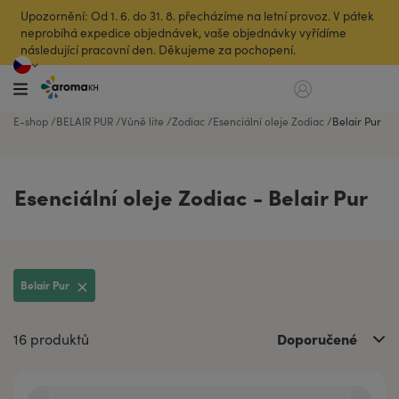
Upozornění: Od 1. 6. do 31. 8. přecházíme na letní provoz. V pátek
neprobíhá expedice objednávek, vaše objednávky vyřídíme
následující pracovní den. Děkujeme za pochopení.
E-shop
BELAIR PUR
Vůně lite
Zodiac
Esenciální oleje Zodiac
Belair Pur
Esenciální oleje Zodiac - Belair Pur
Belair Pur
Doporučené
16 produktů