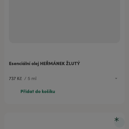
Esenciální olej HEŘMÁNEK ŽLUTÝ
737 Kč
/
5 ml
737 Kč
5 ml
Přidat do košíku
301 Kč
2 ml