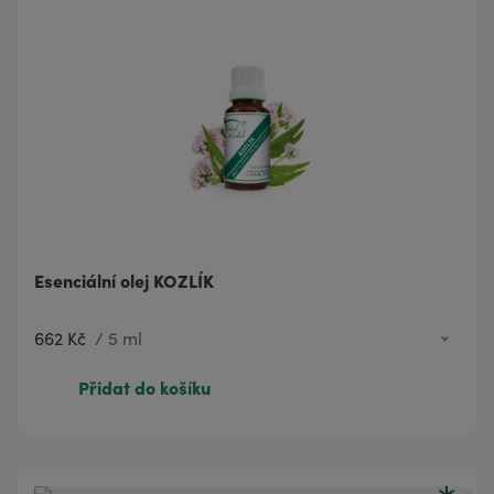
Esenciální olej KOZLÍK
662 Kč
/
5 ml
662 Kč
5 ml
Přidat do košíku
300 Kč
2 ml