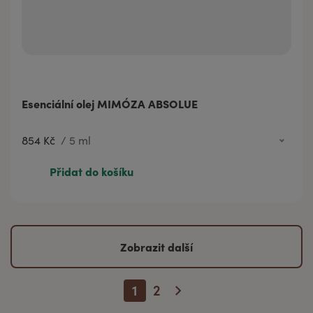
Esenciální olej MIMÓZA ABSOLUE
854 Kč
/
5 ml
854 Kč
5 ml
Přidat do košíku
405 Kč
2 ml
Zobrazit další
1
2