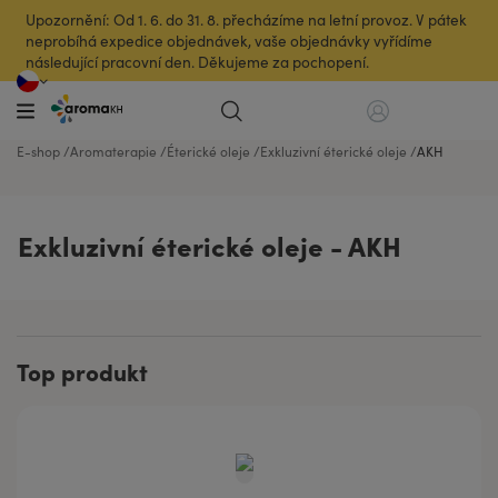
Upozornění: Od 1. 6. do 31. 8. přecházíme na letní provoz. V pátek
neprobíhá expedice objednávek, vaše objednávky vyřídíme
následující pracovní den. Děkujeme za pochopení.
E-shop
Aromaterapie
Éterické oleje
Exkluzivní éterické oleje
AKH
Exkluzivní éterické oleje - AKH
Top produkt