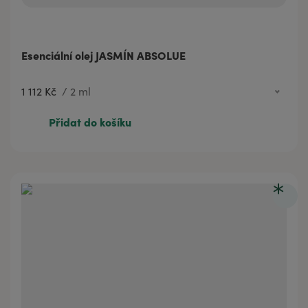
Esenciální olej JASMÍN ABSOLUE
1 112 Kč
/
2 ml
2 447 Kč
5 ml
Přidat do košíku
1 112 Kč
2 ml