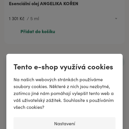
Esenciální olej ANGELIKA KOŘEN
1 301 Kč
/
5 ml
1 301 Kč
5 ml
Přidat do košíku
583 Kč
2 ml
Tento e-shop využívá cookies
Na našich webových stránkách používáme
soubory cookies. Některé z nich jsou nezbytné,
zatímco jiné nám pomáhají vylepšit tento web a
váš uživatelský zážitek. Souhlasíte s používáním
všech cookies?
Nastavení