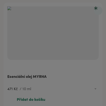
Esenciální olej MYRHA
471 Kč
/
10 ml
471 Kč
10 ml
Přidat do košíku
753 Kč
20 ml