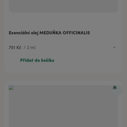
Esenciální olej MEDUŇKA OFFICINALIS
751 Kč
/
2 ml
1 686 Kč
5 ml
Přidat do košíku
751 Kč
2 ml