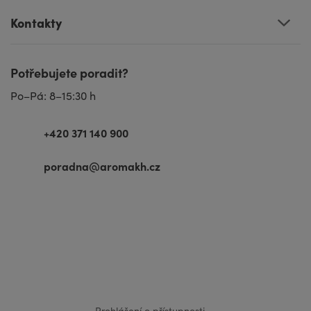
Kontakty
Potřebujete poradit?
Po–Pá: 8–15:30 h
+420 371 140 900
poradna@aromakh.cz
VISA
MasterCard
Maestro
Prohlášení o přístupnosti