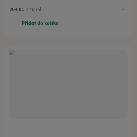
264 Kč
/
10 ml
264 Kč
10 ml
Přidat do košíku
422 Kč
20 ml