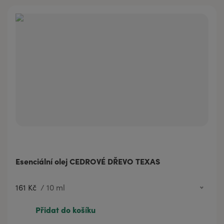
Esenciální olej CEDROVÉ DŘEVO TEXAS
161 Kč
/
10 ml
161 Kč
10 ml
Přidat do košíku
258 Kč
20 ml