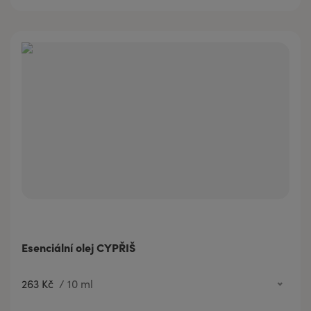
Esenciální olej CYPŘIŠ
263 Kč
/
10 ml
263 Kč
10 ml