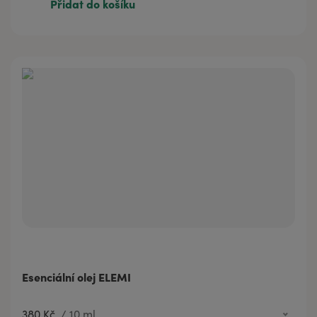
Přidat do košíku
425 Kč
20 ml
Esenciální olej ELEMI
380 Kč
/
10 ml