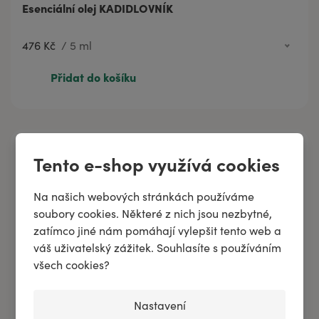
Esenciální olej KADIDLOVNÍK
476 Kč
/
5 ml
476 Kč
5 ml
Přidat do košíku
718 Kč
10 ml
1 148 Kč
20 ml
Tento e-shop využívá cookies
Na našich webových stránkách používáme
soubory cookies. Některé z nich jsou nezbytné,
zatímco jiné nám pomáhají vylepšit tento web a
váš uživatelský zážitek. Souhlasíte s používáním
všech cookies?
Nastavení