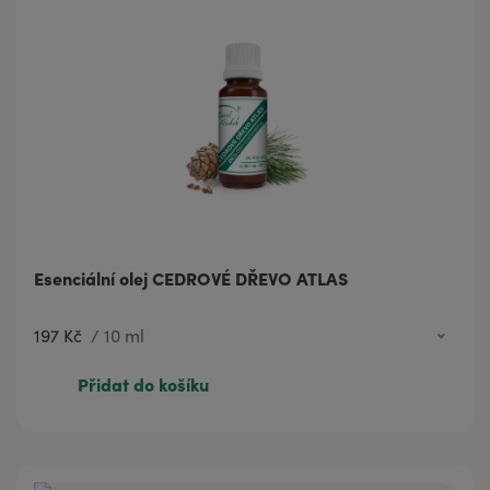
Esenciální olej CEDROVÉ DŘEVO ATLAS
197 Kč
/
10 ml
197 Kč
10 ml
Přidat do košíku
317 Kč
20 ml