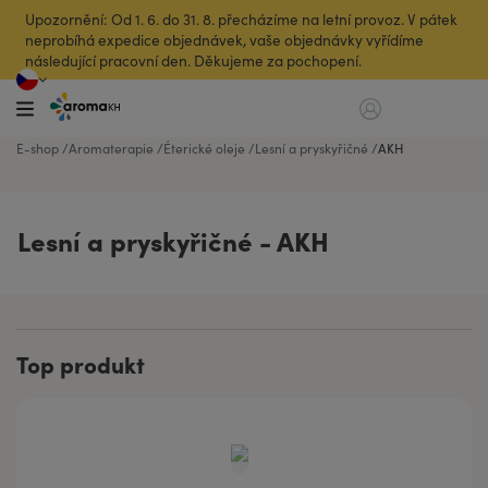
Upozornění: Od 1. 6. do 31. 8. přecházíme na letní provoz. V pátek
neprobíhá expedice objednávek, vaše objednávky vyřídíme
následující pracovní den. Děkujeme za pochopení.
E-shop
Aromaterapie
Éterické oleje
Lesní a pryskyřičné
AKH
Lesní a pryskyřičné - AKH
Top produkt