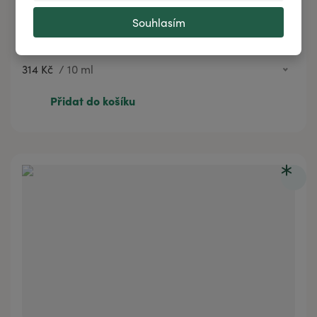
Souhlasím
Esenciální olej BOROVICE KLEČ
314 Kč
/
10 ml
314 Kč
10 ml
Přidat do košíku