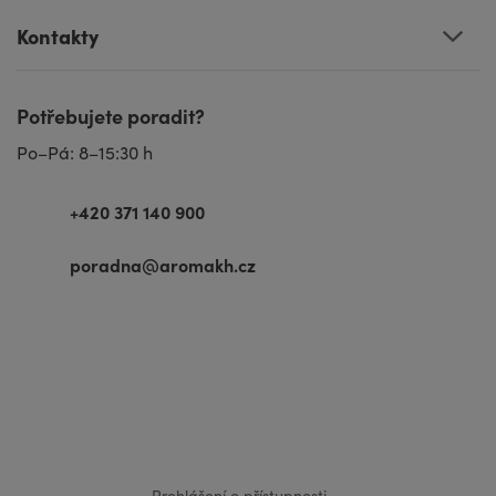
Kontakty
Potřebujete poradit?
Po–Pá: 8–15:30 h
+420 371 140 900
poradna@aromakh.cz
VISA
MasterCard
Maestro
Prohlášení o přístupnosti