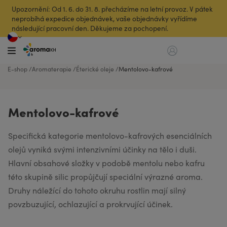
Upozornění: Od 1. 6. do 31. 8. přecházíme na letní provoz. V pátek
neprobíhá expedice objednávek, vaše objednávky vyřídíme
následující pracovní den. Děkujeme za pochopení.
E-shop
Aromaterapie
Éterické oleje
Mentolovo-kafrové
Mentolovo-kafrové
Specifická kategorie mentolovo-kafrových esenciálních
olejů vyniká svými intenzivními účinky na tělo i duši.
Hlavní obsahové složky v podobě mentolu nebo kafru
této skupině silic propůjčují speciální výrazné aroma.
Druhy náležící do tohoto okruhu rostlin mají silný
povzbuzující, ochlazující a prokrvující účinek.