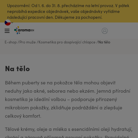
Upozornění: Od 1. 6. do 31. 8. přecházíme na letní provoz. V pátek
neprobíhá expedice objednávek, vaše objednávky vyřídíme
následující pracovní den. Děkujeme za pochopení.
E-shop
Pro muže
Kosmetika pro dospívající chlapce
Na tělo
Na tělo
Během puberty se na pokožce těla mohou objevit
neduhy jako akné, seborea nebo ekzém. Jemná přírodní
kosmetika je ideální volbou – podporuje přirozený
mikrobiom pokožky, zklidňuje podráždění a zlepšuje
celkový komfort.
Tělové krémy, oleje a mléka s esenciálními oleji hydratují,
chrání a zároveň příjemně provoní pokožku. Pravidelné