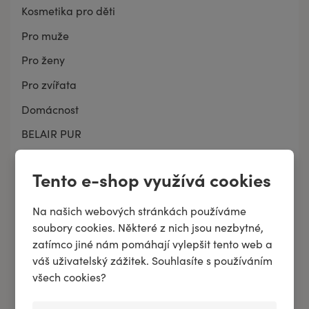
Kosmetika pro děti
Pro muže
Pro ženy
Pro zvířata
Domácnost
BELAIR PUR
Značky
Tento e-shop využívá cookies
Zachraň produkt
Dárkové sady
Na našich webových stránkách používáme
soubory cookies. Některé z nich jsou nezbytné,
Novinky
zatímco jiné nám pomáhají vylepšit tento web a
Tipy měsíce
váš uživatelský zážitek. Souhlasíte s používáním
všech cookies?