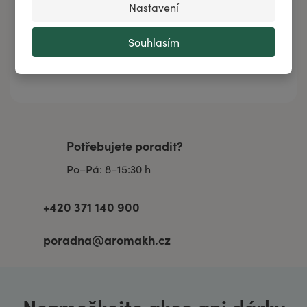
Akční nabídky
Nastavení
💣 Aktuální akce
Souhlasím
👀 Stojí za pozornost
☀️ Zaměřeno na léto
Potřebujete poradit?
Po–Pá: 8–15:30 h
+420 371 140 900
poradna@aromakh.cz
Nezmeškejte akce ani dárky