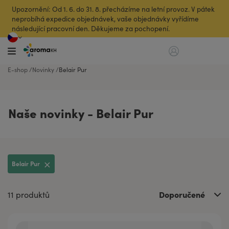
Upozornění: Od 1. 6. do 31. 8. přecházíme na letní provoz. V pátek
neprobíhá expedice objednávek, vaše objednávky vyřídíme
následující pracovní den. Děkujeme za pochopení.
E-shop
Novinky
Belair Pur
Naše novinky - Belair Pur
Belair Pur
Doporučené
11 produktů