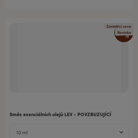
Zaváděcí cena
20
%
Novinka
Směs esenciálních olejů LEV - POVZBUZUJÍCÍ