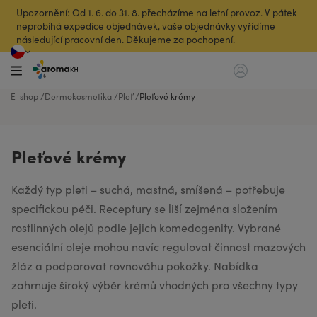
Upozornění: Od 1. 6. do 31. 8. přecházíme na letní provoz. V pátek
neprobíhá expedice objednávek, vaše objednávky vyřídíme
následující pracovní den. Děkujeme za pochopení.
E-shop
Dermokosmetika
Pleť
Pleťové krémy
Pleťové krémy
Každý typ pleti – suchá, mastná, smíšená – potřebuje
specifickou péči. Receptury se liší zejména složením
rostlinných olejů podle jejich komedogenity. Vybrané
esenciální oleje mohou navíc regulovat činnost mazových
žláz a podporovat rovnováhu pokožky. Nabídka
zahrnuje široký výběr krémů vhodných pro všechny typy
pleti.