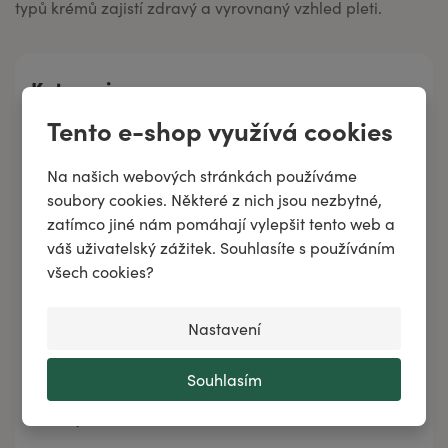
typů krémů zajistí zdravý a vyrovnaný vzhled pleti.
Kategorie
Tento e-shop využívá cookies
Aromaterapie
Dermokosmetika
Na našich webových stránkách používáme
soubory cookies. Některé z nich jsou nezbytné,
Kosmetika pro děti
zatímco jiné nám pomáhají vylepšit tento web a
Pro muže
váš uživatelský zážitek. Souhlasíte s používáním
všech cookies?
Pro ženy
Pro zvířata
Nastavení
Domácnost
Souhlasím
BELAIR PUR
Značky