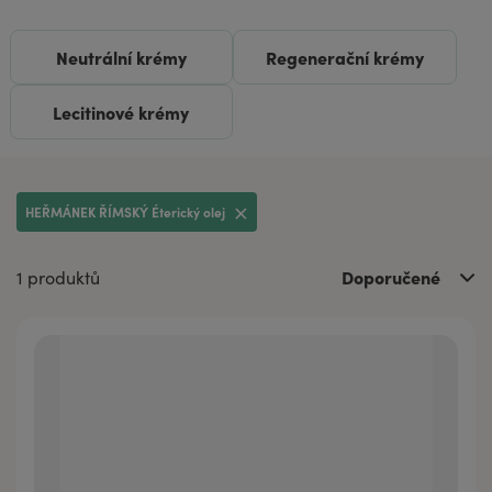
Neutrální krémy
Regenerační krémy
Lecitinové krémy
HEŘMÁNEK ŘÍMSKÝ Éterický olej
Doporučené
1 produktů