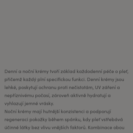
G
P
T
ř
e
k
l
:
Denní a noční krémy tvoří základ každodenní péče o pleť,
přičemž každý plní specifickou funkci. Denní krémy jsou
lehké, poskytují ochranu proti nečistotám, UV záření a
nepříznivému počasí, zároveň aktivně hydratují a
vyhlazují jemné vrásky.
Noční krémy mají hutnější konzistenci a podporují
regeneraci pokožky během spánku, kdy pleť vstřebává
účinné látky bez vlivu vnějších faktorů. Kombinace obou