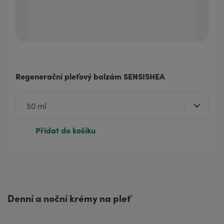
Regenerační pleťový balzám SENSISHEA
Přidat do košíku
C
Denní a noční krémy na pleť
h
a
t