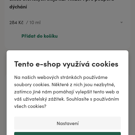
dýchání
284 Kč
/
10 ml
284 Kč
10 ml
Přidat do košíku
520 Kč
20 ml
Tento e-shop využívá cookies
Na našich webových stránkách používáme
Kategorie
soubory cookies. Některé z nich jsou nezbytné,
zatímco jiné nám pomáhají vylepšit tento web a
Aromaterapie
váš uživatelský zážitek. Souhlasíte s používáním
všech cookies?
Dermokosmetika
Kosmetika pro děti
Nastavení
Pro muže