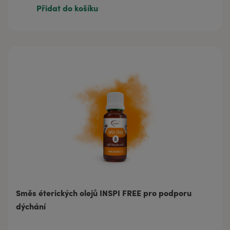
Přidat do košíku
354 Kč
20 ml
Směs éterických olejů INSPI FREE pro podporu
dýchání