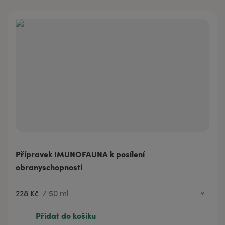
Přípravek IMUNOFAUNA k posílení
obranyschopnosti
228 Kč
/
50 ml
228 Kč
50 ml
Přidat do košíku
343 Kč
100 ml