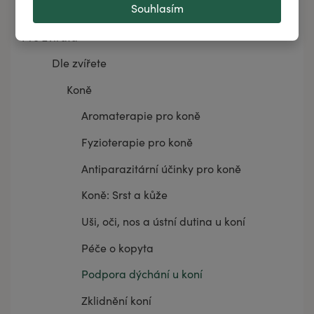
Souhlasím
Pro ženy
Pro zvířata
Dle zvířete
Koně
Aromaterapie pro koně
Fyzioterapie pro koně
Antiparazitární účinky pro koně
Koně: Srst a kůže
Uši, oči, nos a ústní dutina u koní
Péče o kopyta
Podpora dýchání u koní
Zklidnění koní