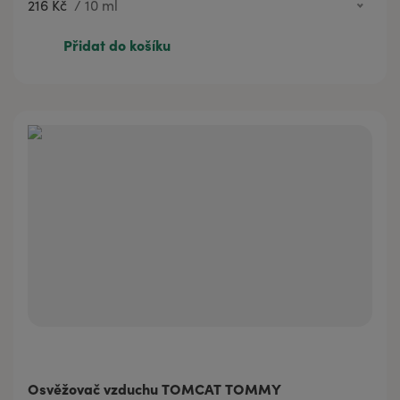
216 Kč
/
10 ml
216 Kč
10 ml
Přidat do košíku
347 Kč
20 ml
Osvěžovač vzduchu TOMCAT TOMMY