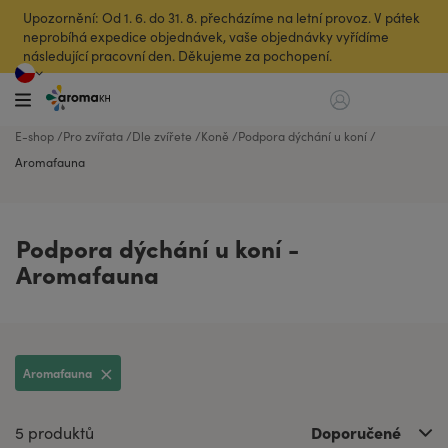
Upozornění: Od 1. 6. do 31. 8. přecházíme na letní provoz. V pátek
neprobíhá expedice objednávek, vaše objednávky vyřídíme
následující pracovní den. Děkujeme za pochopení.
E-shop
Pro zvířata
Dle zvířete
Koně
Podpora dýchání u koní
Aromafauna
Podpora dýchání u koní -
Aromafauna
Aromafauna
Doporučené
5 produktů