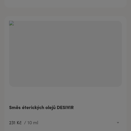
Směs éterických olejů DESIVIR
231 Kč
/
10 ml
231 Kč
10 ml