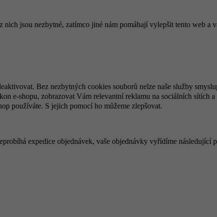
ich jsou nezbytné, zatímco jiné nám pomáhají vylepšit tento web a vá
deaktivovat. Bez nezbytných cookies souborů nelze naše služby smyslu
n e-shopu, zobrazovat Vám relevantní reklamu na sociálních sítích a 
hop používáte. S jejich pomocí ho můžeme zlepšovat.
 neprobíhá expedice objednávek, vaše objednávky vyřídíme následující