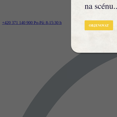
na scénu..
+420 371 140 900
Po-Pá: 8-15:30 h
OBJEVOVAT