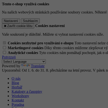
Tento e-shop využívá cookies
Na našich webových stránkách používáme soubory cookies. Některé z n
Nastavení
Souhlasím
Cookies nastavení
Zavřít cookie lištu
Vaše soukromí je důležité. Můžete si vybrat nastavení cookies níže.
Cookies nezbytné pro využívání e-shopu
Toto nastavení nelze 
Marketingové cookies
Díky těmto cookies můžeme zlepšovat výko
Analytické cookies
Tyto cookies nám pomáhají pochopit, jak e-s
Potvrzuji
Powered by
Translate
Upozornění: Od 1. 6. do 31. 8. přecházíme na letní provoz. V pátek
O nás
Blog
Herbář
Katalogy a časopisy
Workshopy
Kontakt
Poradna