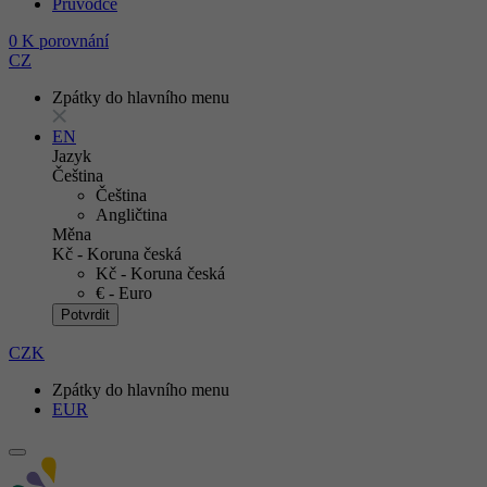
Průvodce
0
K porovnání
CZ
Zpátky do hlavního menu
EN
Jazyk
Čeština
Čeština
Angličtina
Měna
Kč - Koruna česká
Kč - Koruna česká
€ - Euro
Potvrdit
CZK
Zpátky do hlavního menu
EUR