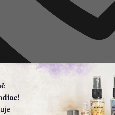
ně
odiac!
uje