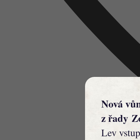
Nová vů
z řady
Z
Lev vstup