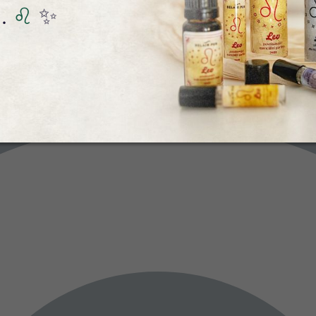
.
♌️
✨