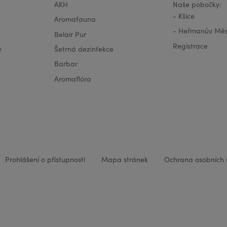
AKH
Naše pobočky:
-
Kšice
Aromafauna
-
Heřmanův Měs
Belair Pur
Registrace
y
Šetrná dezinfekce
Barbar
Aromaflóra
Prohlášení o přístupnosti
Mapa stránek
Ochrana osobních 