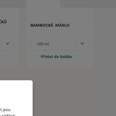
ČKŮ
BAMBUCKÉ MÁSLO
Přidat do košíku
h jsou
 zážitek.