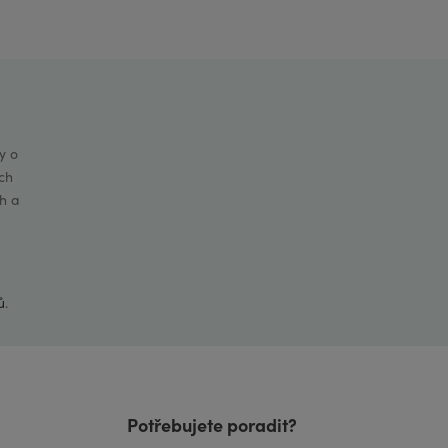
y o
ch
h a
ů
.
Potřebujete poradit?