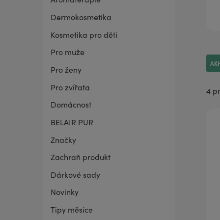
Dermokosmetika
BELAIR PUR Lite
Co mě trápí
Vaginální suchost
Sada pro grilování
Kosmetika pro děti
Pro muže
AK
Pro ženy
Pro zvířata
4 p
Domácnost
BELAIR PUR
Značky
Zachraň produkt
Dárkové sady
Novinky
Tipy měsíce