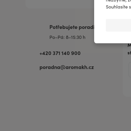
na scénu.
Souhlasíte 
Potřebujete poradit?
OBJEVOVAT
Po–Pá: 8–15:30 h
M
s
+420 371 140 900
poradna@aromakh.cz