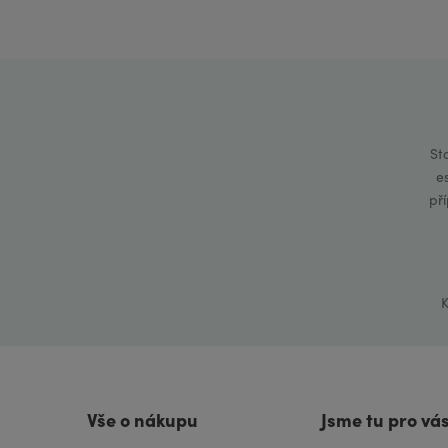
St
e
př
K
Vše o nákupu
Jsme tu pro vá