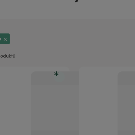
aromaterapii
H
roduktů