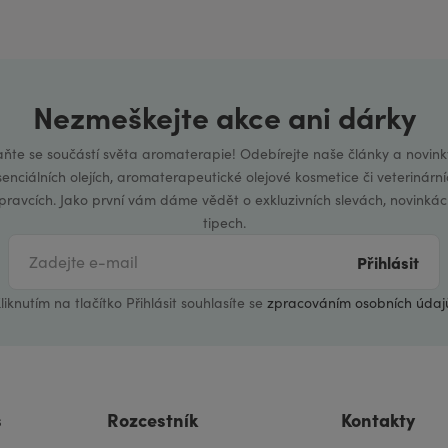
Nezmeškejte akce ani dárky
aňte se součástí světa aromaterapie! Odebírejte naše články a novink
senciálních olejích, aromaterapeutické olejové kosmetice či veterinární
ípravcích. Jako první vám dáme vědět o exkluzivních slevách, novinkác
tipech.
Přihlásit
liknutím na tlačítko Přihlásit souhlasíte se
zpracováním osobních údaj
s
Rozcestník
Kontakty