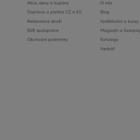
Akce, slevy a kupóny
O nás
Doprava a platba CZ a EU
Blog
Reklamace zboží
Vzdělávání a kurzy
B2B spolupráce
Magazín a časopis
Obchodní podmínky
Katalogy
Herbář
VISA
MasterCard
Maestro