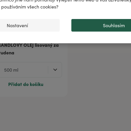
..
♌️
✨
s používáním všech cookies?
Nastavení
Souhlasím
ANDLOVÝ OLEJ lisovaný za
tudena
Přidat do košíku