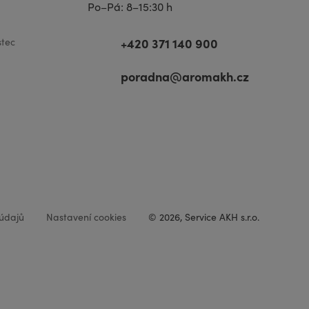
Po–Pá: 8–15:30 h
+420 371 140 900
tec
poradna@aromakh.cz
údajů
Nastavení cookies
© 2026, Service AKH s.r.o.