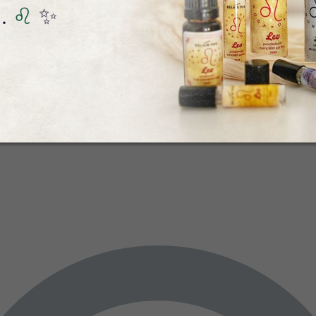
.
♌️
✨