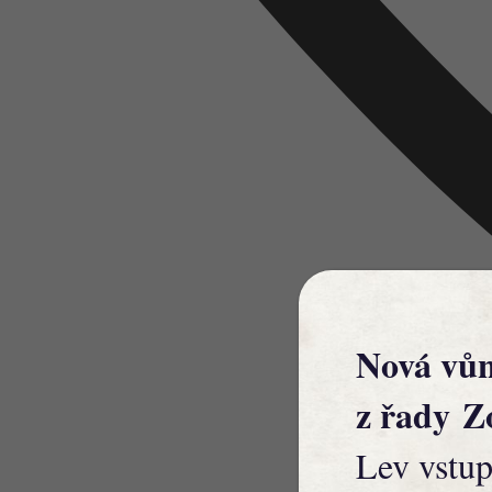
Nová vů
z řady
Z
Lev vstup