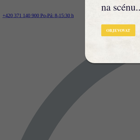
na scénu..
+420 371 140 900
Po-Pá: 8-15:30 h
OBJEVOVAT