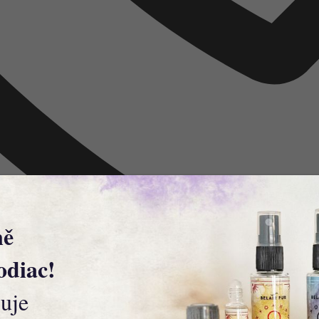
ně
odiac!
uje