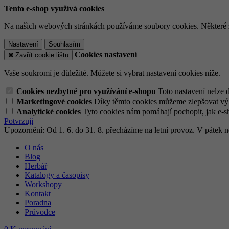
Tento e-shop využívá cookies
Na našich webových stránkách používáme soubory cookies. Některé z n
Nastavení
Souhlasím
Cookies nastavení
Zavřít cookie lištu
Vaše soukromí je důležité. Můžete si vybrat nastavení cookies níže.
Cookies nezbytné pro využívání e-shopu
Toto nastavení nelze 
Marketingové cookies
Díky těmto cookies můžeme zlepšovat výko
Analytické cookies
Tyto cookies nám pomáhají pochopit, jak e-s
Potvrzuji
Upozornění: Od 1. 6. do 31. 8. přecházíme na letní provoz. V pátek
O nás
Blog
Herbář
Katalogy a časopisy
Workshopy
Kontakt
Poradna
Průvodce