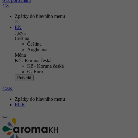
0
K porovnání
CZ
Zpátky do hlavního menu
EN
Jazyk
Čeština
Čeština
Angličtina
Měna
Kč - Koruna česká
Kč - Koruna česká
€ - Euro
Potvrdit
CZK
Zpátky do hlavního menu
EUR