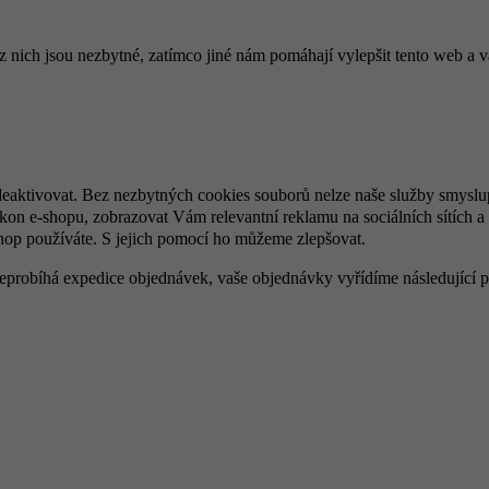
ich jsou nezbytné, zatímco jiné nám pomáhají vylepšit tento web a vá
deaktivovat. Bez nezbytných cookies souborů nelze naše služby smyslu
n e-shopu, zobrazovat Vám relevantní reklamu na sociálních sítích a 
hop používáte. S jejich pomocí ho můžeme zlepšovat.
 neprobíhá expedice objednávek, vaše objednávky vyřídíme následující