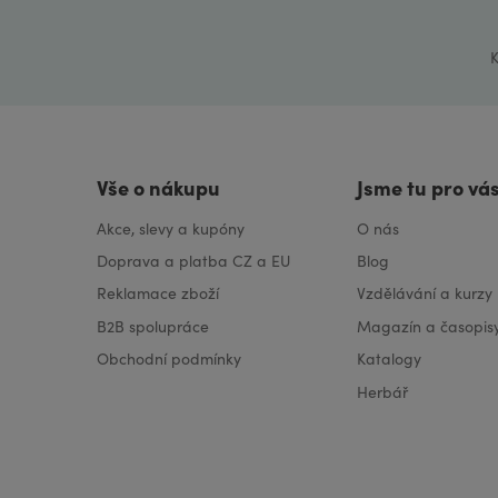
YLANG YLANG Éterický olej
ZÁZVOR Éterický olej
K
Vše o nákupu
Jsme tu pro vá
Akce, slevy a kupóny
O nás
Doprava a platba CZ a EU
Blog
Reklamace zboží
Vzdělávání a kurzy
B2B spolupráce
Magazín a časopis
Obchodní podmínky
Katalogy
Herbář