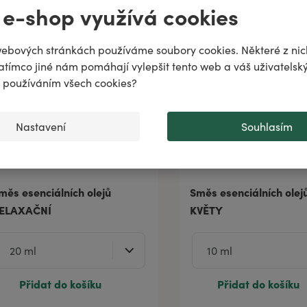
 e-shop využívá cookies
odiac!
puje
ebových stránkách používáme soubory cookies. Některé z nic
atímco jiné nám pomáhají vylepšit tento web a váš uživatelský
..
♌️
✨
s používáním všech cookies?
Nastavení
Souhlasím
měs esenciálních olejů
Směs esenciálních ole
ELAXAČNÍ
KVĚTY
Přidat do košíku
Přidat do košíku