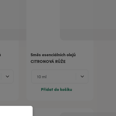
ů
Směs esenciálních olejů
CITRONOVÁ RŮŽE
Přidat do košíku