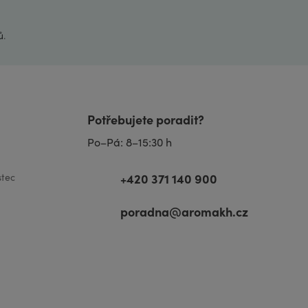
ů
.
Potřebujete poradit?
Po–Pá: 8–15:30 h
+420 371 140 900
tec
poradna@aromakh.cz