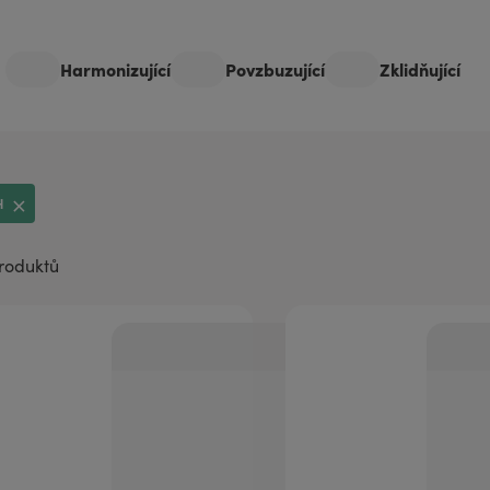
aromaterapii
Harmonizující
Povzbuzující
Zklidňující
H
produktů