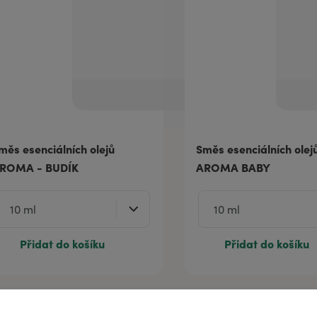
měs esenciálních olejů
Směs esenciálních olej
ROMA - BUDÍK
AROMA BABY
Přidat do košíku
Přidat do košíku
ně