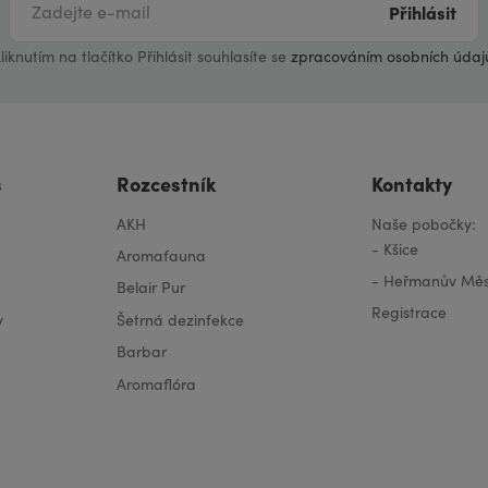
Přihlásit
liknutím na tlačítko Přihlásit souhlasíte se
zpracováním osobních údaj
s
Rozcestník
Kontakty
AKH
Naše pobočky:
-
Kšice
Aromafauna
-
Heřmanův Měs
Belair Pur
Registrace
y
Šetrná dezinfekce
Barbar
Aromaflóra