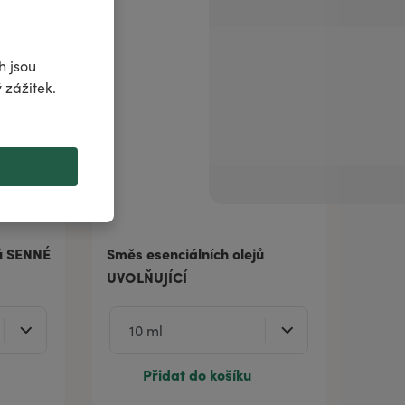
h jsou
 zážitek.
jů SENNÉ
Směs esenciálních olejů
UVOLŇUJÍCÍ
Přidat do košíku