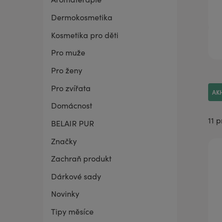
Dermokosmetika
BELAIR PUR Lite
Co mě trápí
Vaginální suchost
Sada pro grilování
Kosmetika pro děti
Pro muže
Pro ženy
Pro zvířata
AK
Domácnost
11 
BELAIR PUR
Značky
Zachraň produkt
Dárkové sady
Novinky
Tipy měsíce