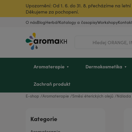
Upozornění: Od 1. 6. do 31. 8. přecházíme na let
Děkujeme za pochopení.
O nás
Blog
Herbář
Katalogy a časopisy
Workshopy
Kontak
Hledat
Aromaterapie
Dermokosmetika
Zachraň produkt
E-shop
Aromaterapie
Směsi éterických olejů
Nálad
Éterické oleje
Pleť
Dětské mycí oleje
Intimní hygiena u žen
Vousy a pleť
Dle zvířete
Vůně do bytu
Dárkové poukazy
Kategorie
Rostlinné oleje a másla
Vlasy
Sady pro děti
Pro sportovkyně
Pro sportovce
Ostatní produkty
Úklid a dezinfekce
Dárky pro dědečka
Aromaterapie