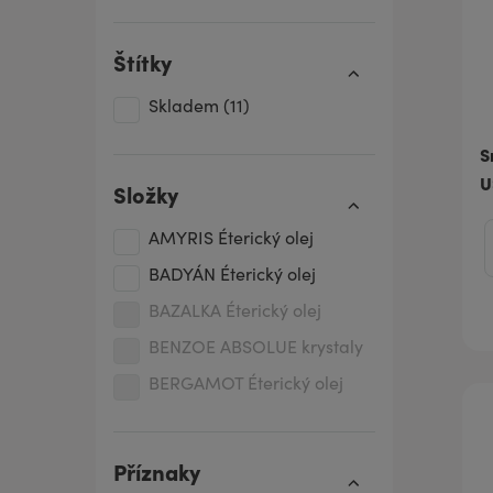
Štítky
Skladem
(11)
S
U
Složky
AMYRIS Éterický olej
BADYÁN Éterický olej
BAZALKA Éterický olej
BENZOE ABSOLUE krystaly
BERGAMOT Éterický olej
CEDROVÉ DŘEVO Éterický
olej
Příznaky
CITRON Éterický olej