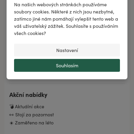
Na našich webových stránkách používáme
Domácnost
soubory cookies. Některé z nich jsou nezbytné,
BELAIR PUR
zatímco jiné nám pomáhají vylepšit tento web a
váš uživatelský zážitek. Souhlasíte s používáním
Značky
všech cookies?
Zachraň produkt
Dárkové sady
Nastavení
Novinky
Souhlasím
Tipy měsíce
Akční nabídky
💣 Aktuální akce
👀 Stojí za pozornost
☀️ Zaměřeno na léto