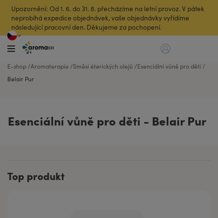
Upozornění: Od 1. 6. do 31. 8. přecházíme na letní provoz. V pátek
neprobíhá expedice objednávek, vaše objednávky vyřídíme
následující pracovní den. Děkujeme za pochopení.
E-shop
Aromaterapie
Směsi éterických olejů
Esenciální vůně pro děti
Belair Pur
Esenciální vůně pro děti - Belair Pur
Top produkt