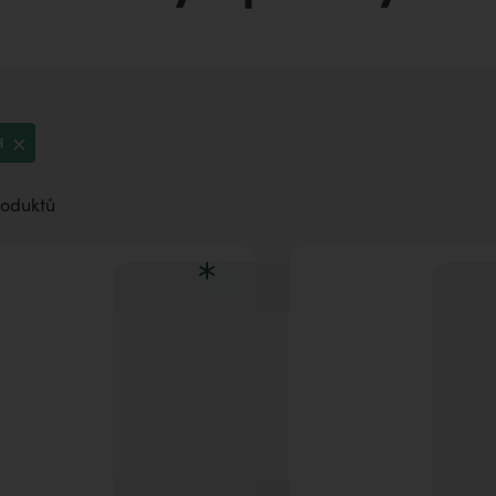
aromaterapii
H
roduktů