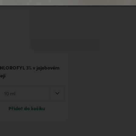
HLOROFYL 3% v jojobovém
eji
Přidat do košíku