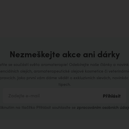
Nezmeškejte akce ani dárky
aňte se součástí světa aromaterapie! Odebírejte naše články a novink
senciálních olejích, aromaterapeutické olejové kosmetice či veterinární
ípravcích. Jako první vám dáme vědět o exkluzivních slevách, novinkác
tipech.
Přihlásit
liknutím na tlačítko Přihlásit souhlasíte se
zpracováním osobních údaj