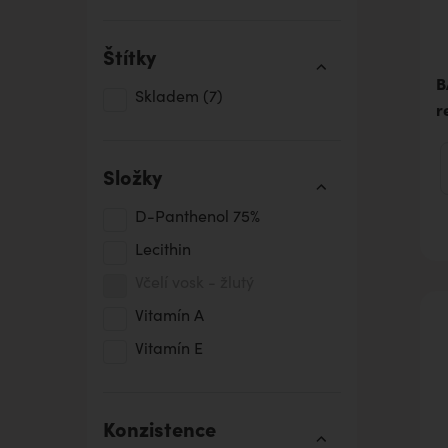
Štítky
B
Skladem
(7)
r
Složky
D-Panthenol 75%
Lecithin
Včelí vosk - žlutý
Vitamín A
Vitamín E
Konzistence