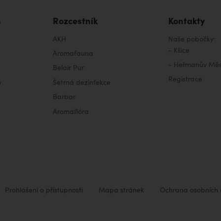
s
Rozcestník
Kontakty
AKH
Naše pobočky:
-
Kšice
Aromafauna
-
Heřmanův Měs
Belair Pur
Registrace
y
Šetrná dezinfekce
Barbar
Aromaflóra
Prohlášení o přístupnosti
Mapa stránek
Ochrana osobních 