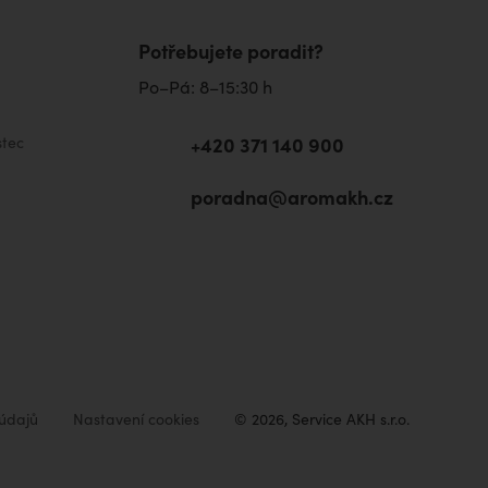
Potřebujete poradit?
Po–Pá: 8–15:30 h
+420 371 140 900
tec
poradna@aromakh.cz
údajů
Nastavení cookies
© 2026, Service AKH s.r.o.