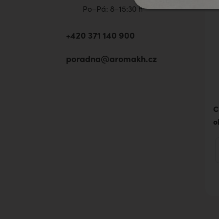
Po–Pá: 8–15:30 h
+420 371 140 900
poradna@aromakh.cz
C
ol