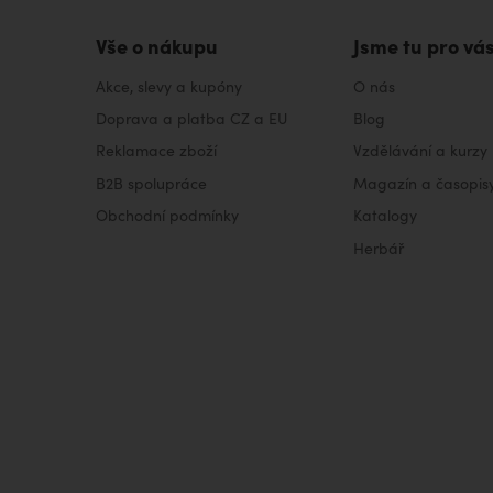
Vše o nákupu
Jsme tu pro vá
Akce, slevy a kupóny
O nás
Doprava a platba CZ a EU
Blog
Reklamace zboží
Vzdělávání a kurzy
B2B spolupráce
Magazín a časopis
Obchodní podmínky
Katalogy
Herbář
VISA
MasterCard
Maestro