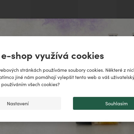
ně
ITAMÍN A
VITAMÍN E
 e-shop využívá cookies
odiac!
puje
ebových stránkách používáme soubory cookies. Některé z nic
atímco jiné nám pomáhají vylepšit tento web a váš uživatelský
..
♌️
✨
s používáním všech cookies?
Přidat do košíku
Přidat do košíku
Nastavení
Souhlasím