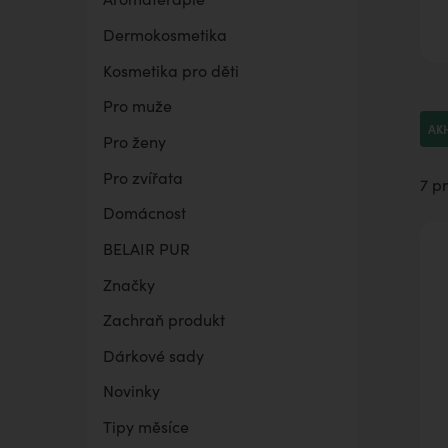
Dermokosmetika
BELAIR PUR Lite
Co mě trápí
Vaginální suchost
Sada pro grilování
Kosmetika pro děti
Pro muže
AK
Pro ženy
Pro zvířata
7 p
Domácnost
BELAIR PUR
Značky
Zachraň produkt
Dárkové sady
Novinky
Tipy měsíce