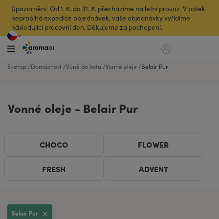
Upozornění: Od 1. 6. do 31. 8. přecházíme na letní provoz. V pátek
neprobíhá expedice objednávek, vaše objednávky vyřídíme
následující pracovní den. Děkujeme za pochopení.
E-shop
Domácnost
Vůně do bytu
Vonné oleje
Belair Pur
Vonné oleje - Belair Pur
CHOCO
FLOWER
FRESH
ADVENT
Belair Pur