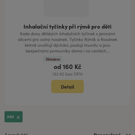
Inhalační tyčinky při rýmě pro děti
Sada dvou dětských inhalačních tyčinek s jemnými
silicemi pro volný nosánek. Tyčinky Rýmík a Nosánek
šetrně uvolňují dýchání, posilují imunitu a jsou
bezpečnými pomocníky doma i na cestách....
Skladem
od
160 Kč
132 Kč bez DPH
Detail
AKH
Doporučené
3 produktů