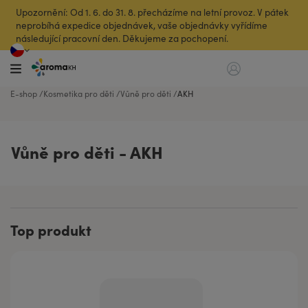
Upozornění: Od 1. 6. do 31. 8. přecházíme na letní provoz. V pátek
neprobíhá expedice objednávek, vaše objednávky vyřídíme
následující pracovní den. Děkujeme za pochopení.
E-shop
Kosmetika pro děti
Vůně pro děti
AKH
Vůně pro děti - AKH
Top produkt