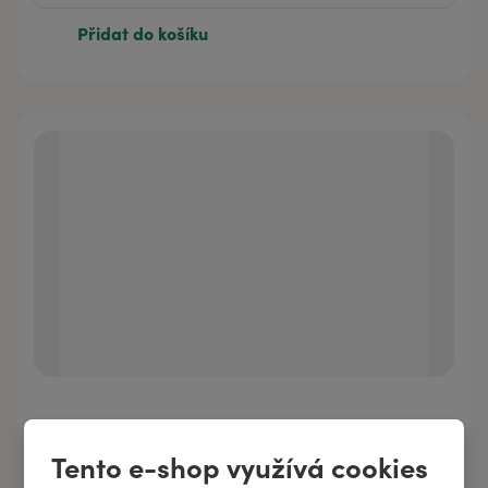
Přidat do košíku
Směs olejů NAJDI MYRTU
Tento e-shop využívá cookies