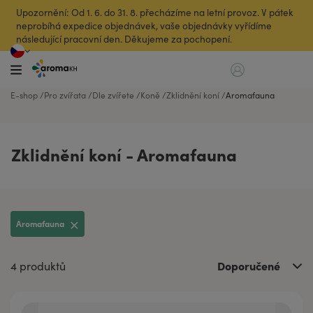
Upozornění: Od 1. 6. do 31. 8. přecházíme na letní provoz. V pátek
neprobíhá expedice objednávek, vaše objednávky vyřídíme
následující pracovní den. Děkujeme za pochopení.
E-shop
Pro zvířata
Dle zvířete
Koně
Zklidnění koní
Aromafauna
Zklidnění koní - Aromafauna
Aromafauna
Doporučené
4 produktů