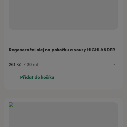
Regenerační olej na pokožku a vousy HIGHLANDER
261 Kč
/
30 ml
113 Kč
10 ml
Přidat do košíku
261 Kč
30 ml