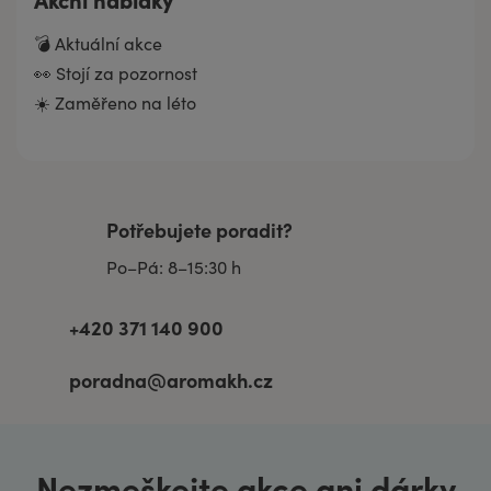
💣 Aktuální akce
👀 Stojí za pozornost
☀️ Zaměřeno na léto
Potřebujete poradit?
Po–Pá: 8–15:30 h
+420 371 140 900
poradna@aromakh.cz
Nezmeškejte akce ani dárky