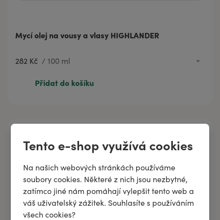
Mycí olej na vousy a vlasy HIGHLANDER
282 Kč
/
100 ml
282 Kč
100 ml
Přidat do košíku
Tento e-shop využívá cookies
Na našich webových stránkách používáme
soubory cookies. Některé z nich jsou nezbytné,
zatímco jiné nám pomáhají vylepšit tento web a
váš uživatelský zážitek. Souhlasíte s používáním
všech cookies?