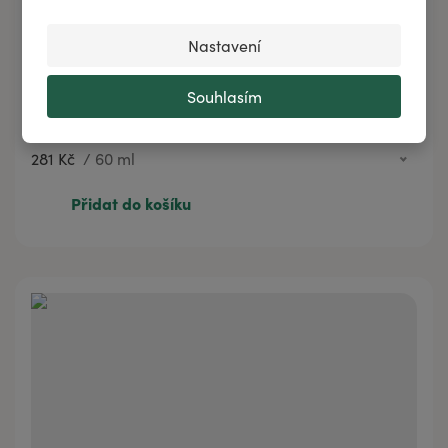
Nastavení
Regenerační balzám na pokožku a vousy
Souhlasím
HIGHLANDER
281 Kč
/
60 ml
281 Kč
60 ml
Přidat do košíku