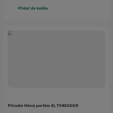
81 Kč
20 ml
Přidat do košíku
322 Kč
100 ml
Přírodní tělový parfém EL TOREADOR