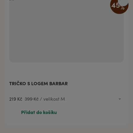
45
%
TRIČKO S LOGEM BARBAR
219 Kč
399 Kč
/
velikost M
219 Kč
399 Kč
velikost L
Přidat do košíku
219 Kč
399 Kč
velikost M
219 Kč
399 Kč
velikost XL