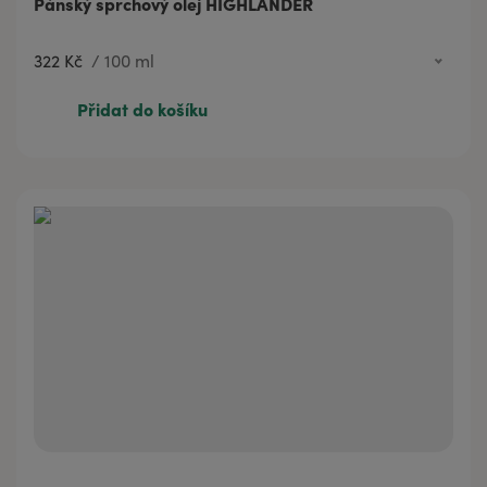
Pánský sprchový olej HIGHLANDER
322 Kč
/
100 ml
81 Kč
20 ml
Přidat do košíku
322 Kč
100 ml