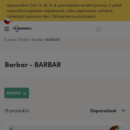
Upozornění: Od 1. 6. do 31. 8. přecházíme na letní provoz. V pátek
neprobíhá expedice objednávek, vaše objednávky vyřídíme
následující pracovní den. Děkujeme za pochopení.
E-shop
Značky
Barbar
BARBAR
Barbar - BARBAR
BARBAR
Doporučené
18 produktů