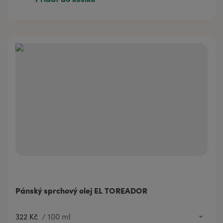
60 Kč
3 ml
247 Kč
30 ml
123 Kč
10 ml Roll-on
Pánský sprchový olej EL TOREADOR
322 Kč
/
100 ml