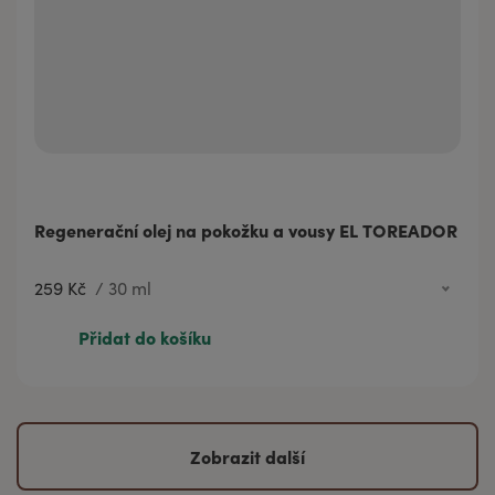
Regenerační olej na pokožku a vousy EL TOREADOR
259 Kč
/
30 ml
110 Kč
10 ml
Přidat do košíku
259 Kč
30 ml
Zobrazit další