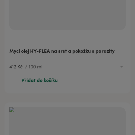
Mycí olej HY-FLEA na srst a pokožku s parazity
412 Kč
/
100 ml
99 Kč
20 ml
Přidat do košíku
412 Kč
100 ml
575 Kč
200 ml
1 151 Kč
500 ml
1 841 Kč
1000 ml