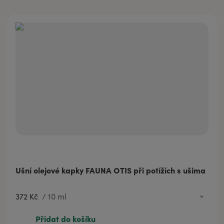
Ušní olejové kapky FAUNA OTIS při potížích s ušima
372 Kč
/
10 ml
372 Kč
10 ml
Přidat do košíku
593 Kč
20 ml