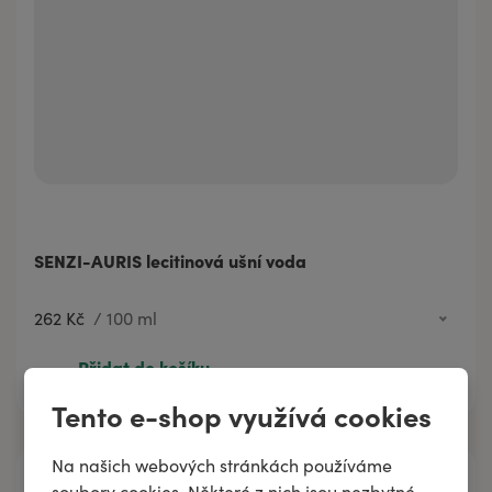
SENZI-AURIS lecitinová ušní voda
262 Kč
/
100 ml
262 Kč
100 ml
Přidat do košíku
Tento e-shop využívá cookies
Na našich webových stránkách používáme
soubory cookies. Některé z nich jsou nezbytné,