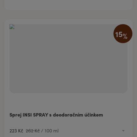
1 192 Kč
50 ml
15
%
Sprej INSI SPRAY s deodoračním účinkem
223 Kč
262 Kč
/
100 ml