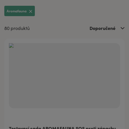
Aromafauna
Doporučené
80 produktů
Testovací sada AROMAFAUNA SOS proti zápachu