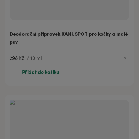
Deodorační přípravek KANUSPOT pro kočky a malé
psy
298 Kč
/
10 ml
298 Kč
10 ml
Přidat do košíku
473 Kč
20 ml