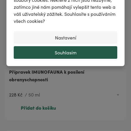
zatímco jiné nám pomáhají vylepšit tento web a
váš uživatelský zážitek. Souhlasíte s používáním
všech cookies?
Nastavení
Souhlasím
Přípravek IMUNOFAUNA k posílení
obranyschopnosti
228 Kč
/
50 ml
228 Kč
50 ml
Přidat do košíku
343 Kč
100 ml