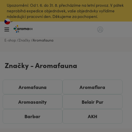
Upozornění: Od 1. 6. do 31. 8. přecházíme na letní provoz. V pátek
neprobíhá expedice objednávek, vaše objednávky vyřídíme
následující pracovní den. Děkujeme za pochopení.
E-shop
Značky
Aromafauna
Značky - Aromafauna
Aromafauna
Aromaflora
Aromasanity
Belair Pur
Barbar
AKH