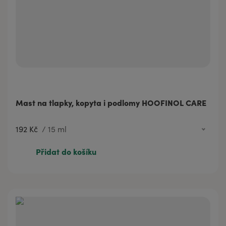
Mast na tlapky, kopyta i podlomy HOOFINOL CARE
192 Kč
/
15 ml
417 Kč
30 ml
Přidat do košíku
192 Kč
15 ml