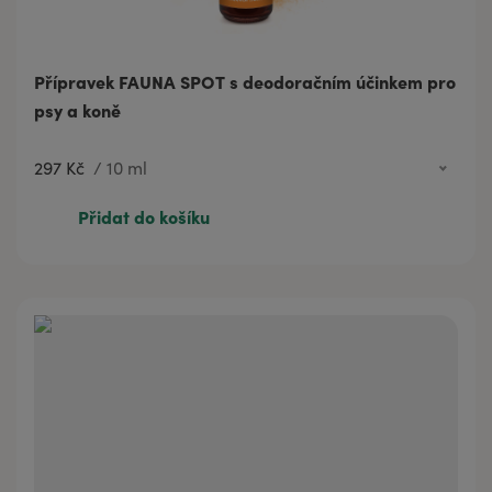
Přípravek FAUNA SPOT s deodoračním účinkem pro
psy a koně
297 Kč
/
10 ml
297 Kč
10 ml
Přidat do košíku
472 Kč
20 ml
944 Kč
50 ml