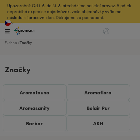
Upozornění: Od 1. 6. do 31. 8. přecházíme na letní provoz. V pátek
neprobíhá expedice objednávek, vaše objednávky vyřídíme
následující pracovní den. Děkujeme za pochopení.
E-shop
Značky
Značky
Aromafauna
Aromaflora
Aromasanity
Belair Pur
Barbar
AKH