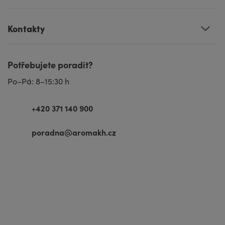
Kontakty
Potřebujete poradit?
Po–Pá: 8–15:30 h
+420 371 140 900
poradna@aromakh.cz
VISA
MasterCard
Maestro