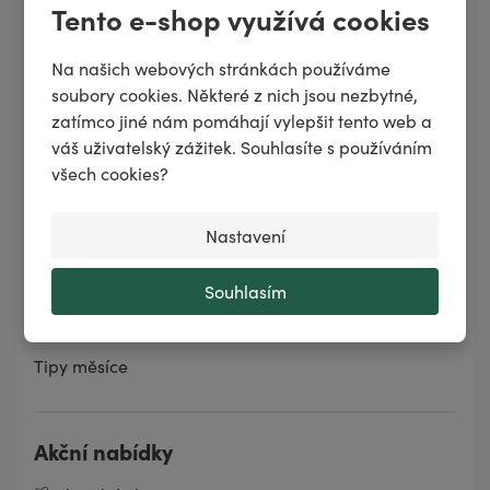
Tento e-shop využívá cookies
Pro muže
Pro ženy
Na našich webových stránkách používáme
Pro zvířata
soubory cookies. Některé z nich jsou nezbytné,
zatímco jiné nám pomáhají vylepšit tento web a
Domácnost
váš uživatelský zážitek. Souhlasíte s používáním
BELAIR PUR
všech cookies?
Značky
Nastavení
Zachraň produkt
Dárkové sady
Souhlasím
Novinky
Tipy měsíce
Akční nabídky