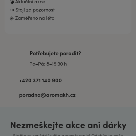
💣 Aktuální akce
👀 Stojí za pozornost
☀️ Zaměřeno na léto
Potřebujete poradit?
Po–Pá: 8–15:30 h
+420 371 140 900
poradna@aromakh.cz
Nezmeškejte akce ani dárky
Staňte se součástí světa aromaterapie! Odebírejte naše