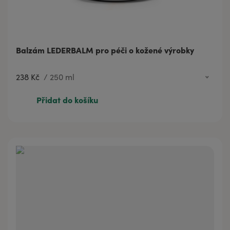
Balzám LEDERBALM pro péči o kožené výrobky
238 Kč
/
250 ml
238 Kč
250 ml
Přidat do košíku
438 Kč
500 ml
776 Kč
1000 ml