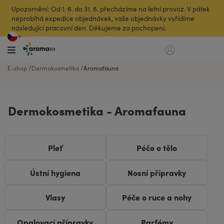
Upozornění: Od 1. 6. do 31. 8. přecházíme na letní provoz. V pátek
neprobíhá expedice objednávek, vaše objednávky vyřídíme
následující pracovní den. Děkujeme za pochopení.
E-shop
Dermokosmetika
Aromafauna
Dermokosmetika - Aromafauna
Pleť
Péče o tělo
Ústní hygiena
Nosní přípravky
Vlasy
Péče o ruce a nohy
Opalovací přípravky
Parfémy