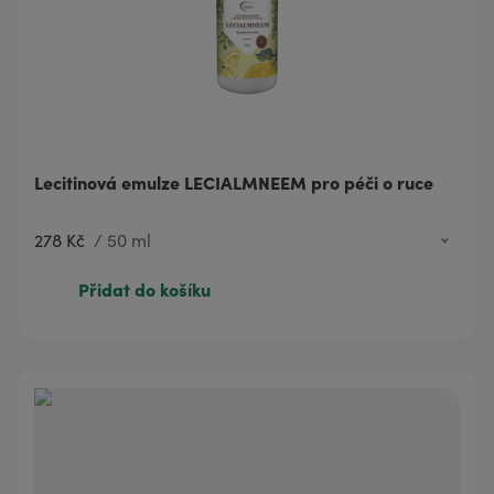
Lecitinová emulze LECIALMNEEM pro péči o ruce
278 Kč
/
50 ml
278 Kč
50 ml
Přidat do košíku
1 261 Kč
500 ml