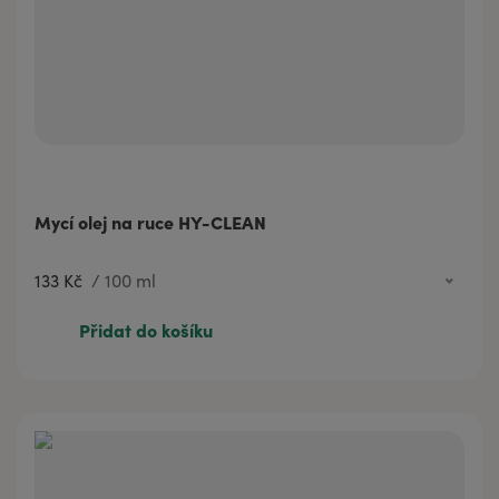
Mycí olej na ruce HY-CLEAN
133 Kč
/
100 ml
133 Kč
100 ml
Přidat do košíku
454 Kč
500 ml