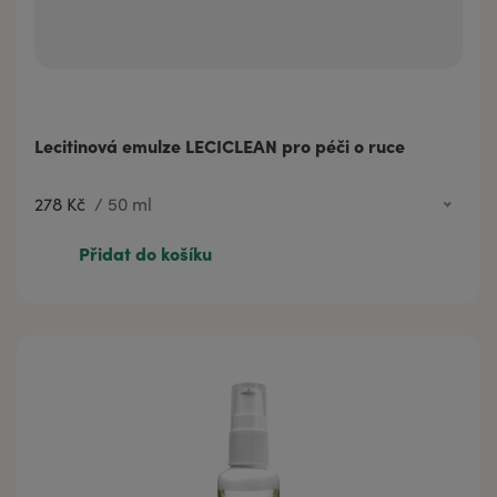
Lecitinová emulze LECICLEAN pro péči o ruce
278 Kč
/
50 ml
278 Kč
50 ml
Přidat do košíku
1 261 Kč
500 ml