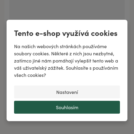
Tento e-shop využívá cookies
Na našich webových stránkách používáme
soubory cookies. Některé z nich jsou nezbytné,
zatímco jiné nám pomáhají vylepšit tento web a
váš uživatelský zážitek. Souhlasíte s používáním
Intenzivní mycí olej na ruce HY-ALMNEEM
všech cookies?
133 Kč
/
100 ml
Nastavení
133 Kč
100 ml
Přidat do košíku
454 Kč
500 ml
Souhlasím