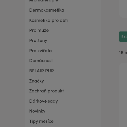
Dermokosmetika
BELAIR PUR Lite
Co mě trápí
Vaginální suchost
Sada pro grilování
Kosmetika pro děti
Pro muže
Bel
Pro ženy
Pro zvířata
16 
Domácnost
BELAIR PUR
Značky
Zachraň produkt
Dárkové sady
Novinky
Tipy měsíce