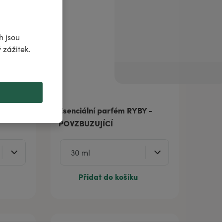
h jsou
 zážitek.
ŽENCI -
Esenciální parfém RYBY -
POVZBUZUJÍCÍ
Přidat do košíku