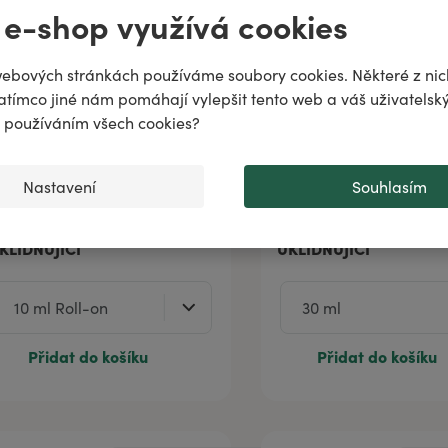
 e-shop využívá cookies
odiac!
puje
ebových stránkách používáme soubory cookies. Některé z nic
atímco jiné nám pomáhají vylepšit tento web a váš uživatelský
..
♌️
✨
s používáním všech cookies?
Nastavení
Souhlasím
senciální parfém BÝK -
Esenciální parfém BLÍ
KLIDŇUJÍCÍ
UKLIDŇUJÍCÍ
Přidat do košíku
Přidat do košíku