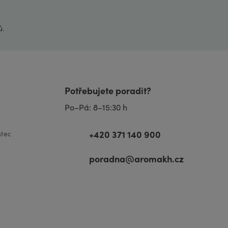
ů
.
Potřebujete poradit?
Po–Pá: 8–15:30 h
+420 371 140 900
tec
poradna@aromakh.cz