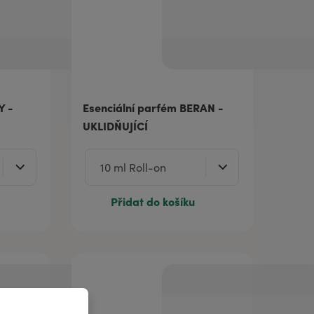
Y -
Esenciální parfém BERAN -
UKLIDŇUJÍCÍ
Přidat do košíku