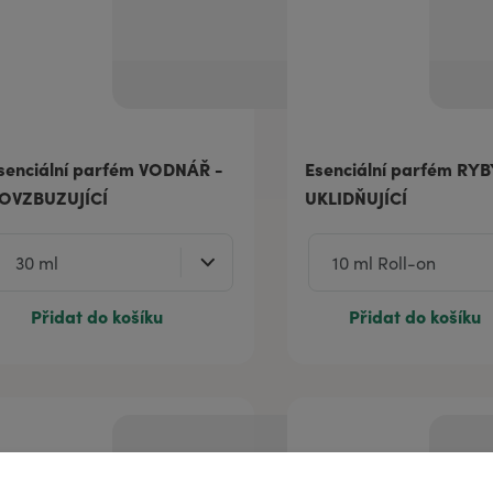
senciální parfém VODNÁŘ -
Esenciální parfém RYB
OVZBUZUJÍCÍ
UKLIDŇUJÍCÍ
Přidat do košíku
Přidat do košíku
ně