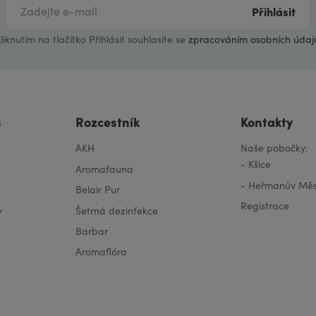
Přihlásit
liknutím na tlačítko Přihlásit souhlasíte se
zpracováním osobních údaj
s
Rozcestník
Kontakty
AKH
Naše pobočky:
-
Kšice
Aromafauna
-
Heřmanův Měs
Belair Pur
Registrace
y
Šetrná dezinfekce
Barbar
Aromaflóra