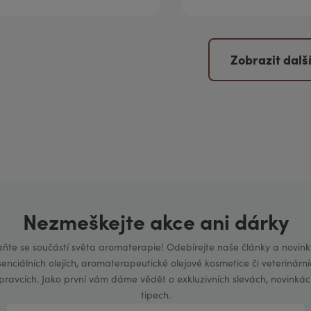
Zobrazit dalš
Nezmeškejte akce ani dárky
aňte se součástí světa aromaterapie! Odebírejte naše články a novink
senciálních olejích, aromaterapeutické olejové kosmetice či veterinární
ípravcích. Jako první vám dáme vědět o exkluzivních slevách, novinkác
tipech.