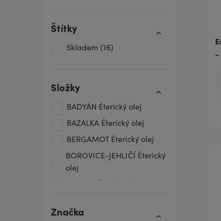
Štítky
E
Skladem
(16)
-
Složky
BADYÁN Éterický olej
BAZALKA Éterický olej
BERGAMOT Éterický olej
BOROVICE-JEHLIČÍ Éterický
olej
CITRON Éterický olej
CYPŘIŠ Éterický olej
Značka
ČERNÝ PEPŘ Éterický olej