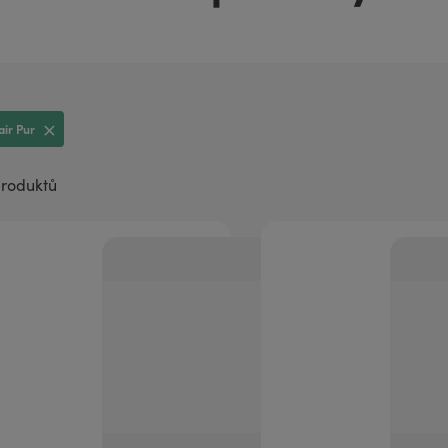
aromaterapii
air Pur
produktů