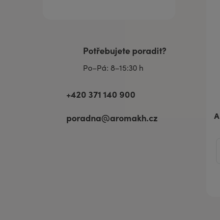
Zánět
Potřebujete poradit?
Po–Pá: 8–15:30 h
+420 371 140 900
A
poradna@aromakh.cz