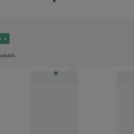
aromaterapii
H
roduktů