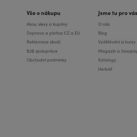
Vše o nákupu
Jsme tu pro vá
Akce, slevy a kupóny
O nás
Doprava a platba CZ a EU
Blog
Reklamace zboží
Vzdělávání a kurzy
B2B spolupráce
Magazín a časopis
Obchodní podmínky
Katalogy
Herbář
VISA
MasterCard
Maestro