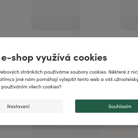
ně
ŘEZALKOVÝ OLEJ C/10
Olej ALOE VERA
 e-shop využívá cookies
odiac!
puje
ebových stránkách používáme soubory cookies. Některé z nic
atímco jiné nám pomáhají vylepšit tento web a váš uživatelský
..
♌️
✨
s používáním všech cookies?
Přidat do košíku
Přidat do košíku
Nastavení
Souhlasím