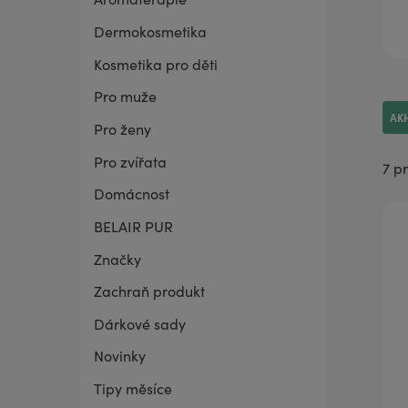
Dermokosmetika
BELAIR PUR Lite
Co mě trápí
Vaginální suchost
Sada pro grilování
Kosmetika pro děti
Pro muže
AK
Pro ženy
Pro zvířata
7 p
Domácnost
BELAIR PUR
Značky
Zachraň produkt
Dárkové sady
Novinky
Tipy měsíce