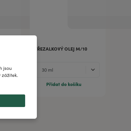
TŘEZALKOVÝ OLEJ M/10
h jsou
 zážitek.
Přidat do košíku