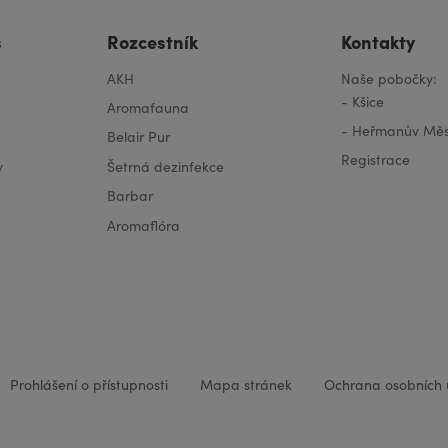
s
Rozcestník
Kontakty
AKH
Naše pobočky:
-
Kšice
Aromafauna
-
Heřmanův Měs
Belair Pur
Registrace
y
Šetrná dezinfekce
Barbar
Aromaflóra
Prohlášení o přístupnosti
Mapa stránek
Ochrana osobních 