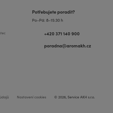
Potřebujete poradit?
Po–Pá: 8–15:30 h
+420 371 140 900
tec
poradna@aromakh.cz
údajů
Nastavení cookies
© 2026, Service AKH s.r.o.