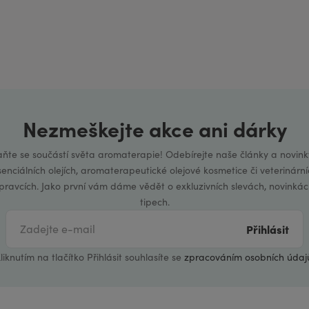
Nezmeškejte akce ani dárky
aňte se součástí světa aromaterapie! Odebírejte naše články a novink
senciálních olejích, aromaterapeutické olejové kosmetice či veterinární
ípravcích. Jako první vám dáme vědět o exkluzivních slevách, novinkác
tipech.
Přihlásit
liknutím na tlačítko Přihlásit souhlasíte se
zpracováním osobních údaj