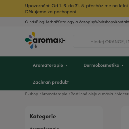
Upozornění: Od 1. 6. do 31. 8. přecházíme na let
Děkujeme za pochopení.
O nás
Blog
Herbář
Katalogy a časopisy
Workshopy
Kontak
Hledat
Aromaterapie
Dermokosmetika
Zachraň produkt
E-shop
Aromaterapie
Rostlinné oleje a másla
Macer
Éterické oleje
Pleť
Dětské mycí oleje
Intimní hygiena u žen
Vousy a pleť
Dle zvířete
Vůně do bytu
Dárkové poukazy
Kategorie
Rostlinné oleje a másla
Vlasy
Sady pro děti
Pro sportovkyně
Pro sportovce
Ostatní produkty
Úklid a dezinfekce
Dárky pro dědečka
Aromaterapie