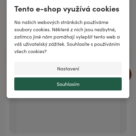
proti hmyzákům
Tento e-shop využívá cookies
Na našich webových stránkách používáme
soubory cookies. Některé z nich jsou nezbytné,
zatímco jiné nám pomáhají vylepšit tento web a
Přidat do košíku
váš uživatelský zážitek. Souhlasíte s používáním
všech cookies?
Nastavení
15
%
Souhlasím