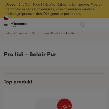
Upozornění: Od 1. 6. do 31. 8. přecházíme na letní provoz. V pátek
neprobíhá expedice objednávek, vaše objednávky vyřídíme
následující pracovní den. Děkujeme za pochopení.
E-shop
Domácnost
Proti hmyzu
Pro lidi
Belair Pur
Pro lidi - Belair Pur
Top produkt
15
%
-