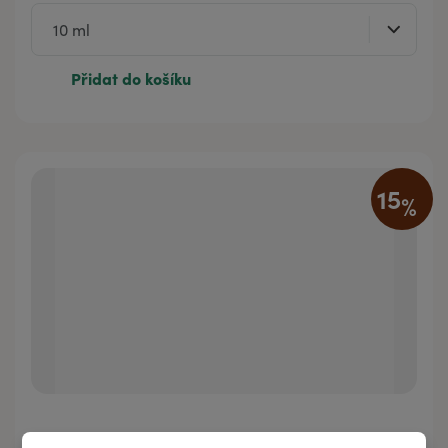
Přidat do košíku
15
%
Esenciální směs AntiBzum – přirozená ochrana