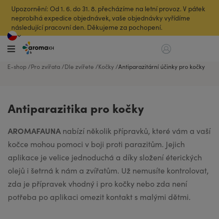
Upozornění: Od 1. 6. do 31. 8. přecházíme na letní provoz. V pátek
neprobíhá expedice objednávek, vaše objednávky vyřídíme
následující pracovní den. Děkujeme za pochopení.
E-shop
Pro zvířata
Dle zvířete
Kočky
Antiparazitární účinky pro kočky
Antiparazitika pro kočky
AROMAFAUNA
nabízí několik přípravků, které vám a vaší
kočce mohou pomoci v boji proti parazitům. Jejich
aplikace je velice jednoduchá a díky složení éterických
olejů i šetrná k nám a zvířatům. Už nemusíte kontrolovat,
zda je přípravek vhodný i pro kočky nebo zda není
potřeba po aplikaci omezit kontakt s malými dětmi.