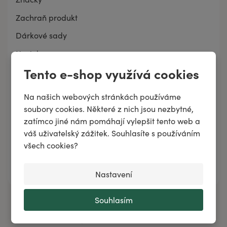
Zachraň produkt
Dárkové sady
Novinky
Tento e-shop využívá cookies
Tipy měsíce
Na našich webových stránkách používáme
soubory cookies. Některé z nich jsou nezbytné,
Akční nabídky
zatímco jiné nám pomáhají vylepšit tento web a
💣 Aktuální akce
váš uživatelský zážitek. Souhlasíte s používáním
všech cookies?
👀 Stojí za pozornost
☀️ Zaměřeno na léto
Nastavení
Souhlasím
Potřebujete poradit?