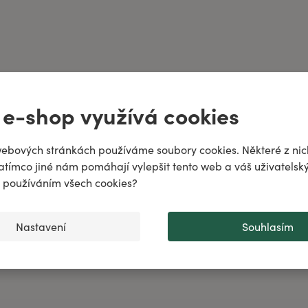
ně
 e-shop využívá cookies
odiac!
puje
ebových stránkách používáme soubory cookies. Některé z nic
atímco jiné nám pomáhají vylepšit tento web a váš uživatelský
..
♌️
✨
s používáním všech cookies?
Nastavení
Souhlasím