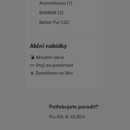
olej
Aromafauna
(1)
HŘEBÍČEK Éterický olej
BARBAR
(2)
JALOVEC EXTRA Éterický
Belair Pur
(22)
olej
JASMÍN ABSOLUE Éterický
Akční nabídky
olej
KADIDLOVNÍK Éterický olej
💣 Aktuální akce
KAFR Éterický olej
👀 Stojí za pozornost
☀️ Zaměřeno na léto
KAJEPUT Éterický olej
KARDAMOM Éterický olej
KASIE Éterický olej
KOPR Éterický olej
Potřebujete poradit?
KORIANDR Éterický olej
Po–Pá: 8–15:30 h
KOZLÍK Éterický olej