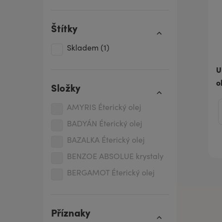
Štítky
Skladem
(1)
U
o
Složky
AMYRIS Éterický olej
BADYÁN Éterický olej
BAZALKA Éterický olej
BENZOE ABSOLUE krystaly
BERGAMOT Éterický olej
CEDROVÉ DŘEVO Éterický
olej
Příznaky
CITRON Éterický olej