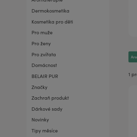
Dermokosmetika
BELAIR PUR Lite
Co mě trápí
Vaginální suchost
Sada pro grilování
Kosmetika pro děti
Pro muže
Pro ženy
Pro zvířata
Ar
Domácnost
1 p
BELAIR PUR
Značky
Zachraň produkt
Dárkové sady
Novinky
Tipy měsíce