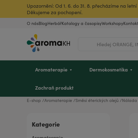
Upozornění: Od 1. 6. do 31. 8. přecházíme na let
Děkujeme za pochopení.
O nás
Blog
Herbář
Katalogy a časopisy
Workshopy
Kontak
Hledat
Aromaterapie
Dermokosmetika
Zachraň produkt
E-shop
Aromaterapie
Směsi éterických olejů
Nálad
Éterické oleje
Pleť
Dětské mycí oleje
Intimní hygiena u žen
Vousy a pleť
Dle zvířete
Vůně do bytu
Dárkové poukazy
Kategorie
Rostlinné oleje a másla
Vlasy
Sady pro děti
Pro sportovkyně
Pro sportovce
Ostatní produkty
Úklid a dezinfekce
Dárky pro dědečka
Aromaterapie