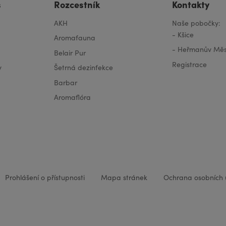
s
Rozcestník
Kontakty
AKH
Naše pobočky:
-
Kšice
Aromafauna
-
Heřmanův Měs
Belair Pur
Registrace
y
Šetrná dezinfekce
Barbar
Aromaflóra
Prohlášení o přístupnosti
Mapa stránek
Ochrana osobních 