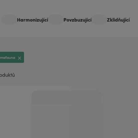
aromaterapii
Harmonizující
Povzbuzující
Zklidňující
omafauna
roduktů