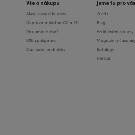
Vše o nákupu
Jsme tu pro vá
PELARGÓNIE Éterický olej
Akce, slevy a kupóny
O nás
PIMENTOVNÍK Éterický olej
Doprava a platba CZ a EU
Blog
POMERANČ Éterický olej
Reklamace zboží
Vzdělávání a kurzy
ROZMARÝN EXTRA Éterický
B2B spolupráce
Magazín a časopis
olej
Obchodní podmínky
Katalogy
RŮŽE Éterický olej
Herbář
RŮŽOVÁ PALMA Éterický
olej
RŮŽOVÉ DŘEVO Éterický
olej
SKOŘICE-KŮRA Éterický olej
VISA
MasterCard
Maestro
SLAMĚNKA Éterický olej
ŠALVĚJ MUŠKÁTOVÁ Éterický
olej