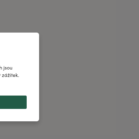
h jsou
 zážitek.