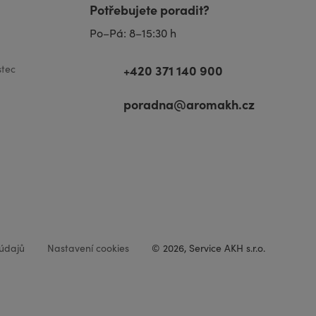
Potřebujete poradit?
Po–Pá: 8–15:30 h
+420 371 140 900
tec
poradna@aromakh.cz
údajů
Nastavení cookies
© 2026, Service AKH s.r.o.