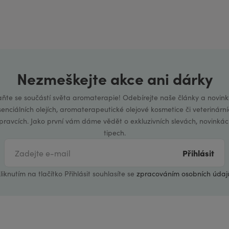
Nezmeškejte akce ani dárky
aňte se součástí světa aromaterapie! Odebírejte naše články a novink
senciálních olejích, aromaterapeutické olejové kosmetice či veterinární
ípravcích. Jako první vám dáme vědět o exkluzivních slevách, novinkác
tipech.
Přihlásit
liknutím na tlačítko Přihlásit souhlasíte se
zpracováním osobních údaj