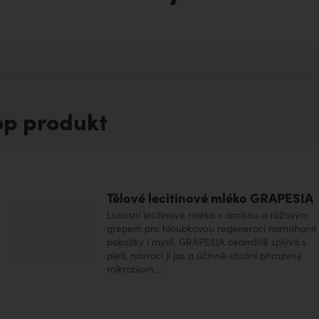
aromaterapii
op produkt
Tělové lecitinové mléko GRAPESIA
Luxusní lecitinové mléko s arnikou a růžovým
grepem pro hloubkovou regeneraci namáhané
pokožky i mysli. GRAPESIA okamžitě splývá s
pletí, navrací jí jas a účinně chrání přirozený
mikrobiom....