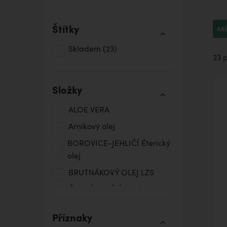
Štítky
AK
Skladem
(23)
23 
Složky
ALOE VERA
Arnikový olej
BOROVICE-JEHLIČÍ Éterický
olej
BRUTNÁKOVÝ OLEJ LZS
ČERNÝ PEPŘ Éterický olej
D-Panthenol 75%
Příznaky
EUKALYPTOVO-CITRONOVÝ