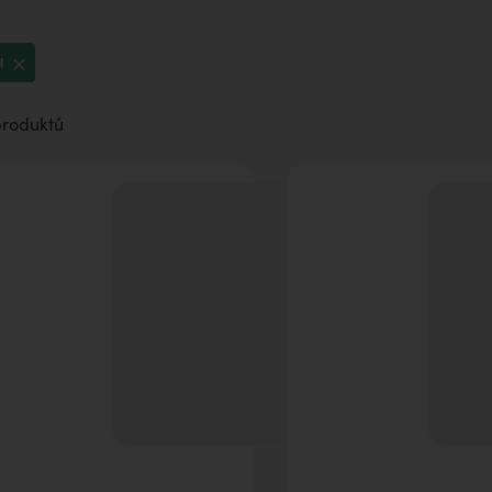
H
produktů