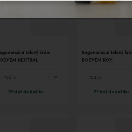
egenerační tělový krém
Regenerační tělový kr
ODYEM NEUTRAL
BODYEM ROY
Přidat do košíku
Přidat do košíku