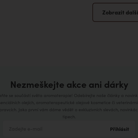
Zobrazit dalš
Nezmeškejte akce ani dárky
aňte se součástí světa aromaterapie! Odebírejte naše články a novink
senciálních olejích, aromaterapeutické olejové kosmetice či veterinární
ípravcích. Jako první vám dáme vědět o exkluzivních slevách, novinkác
tipech.
Přihlásit