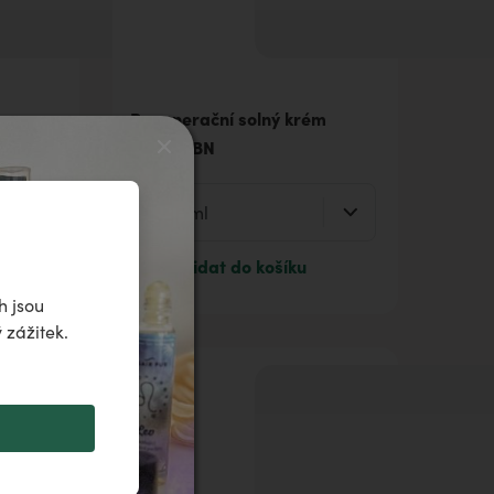
m
Regenerační solný krém
SALTIA BN
Přidat do košíku
h jsou
 zážitek.