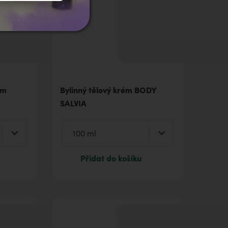
ém
Bylinný tělový krém BODY
SALVIA
Přidat do košíku