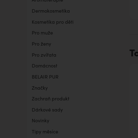
Dermokosmetika
BELAIR PUR Lite
Co mě trápí
Vaginální suchost
Sada pro grilování
Kosmetika pro děti
Pro muže
Pro ženy
T
Pro zvířata
Domácnost
BELAIR PUR
Značky
Zachraň produkt
Dárkové sady
Novinky
Tipy měsíce