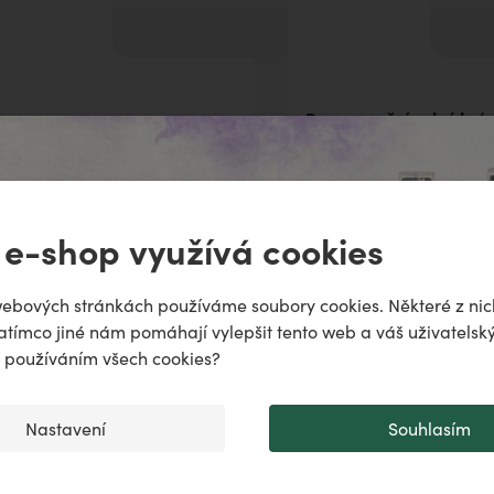
Regenerační solný kré
egenerační krém ARADEA
SALTIA
ně
 e-shop využívá cookies
odiac!
Přidat do košíku
Přidat do košíku
puje
ebových stránkách používáme soubory cookies. Některé z nic
atímco jiné nám pomáhají vylepšit tento web a váš uživatelský
..
♌️
✨
s používáním všech cookies?
Nastavení
Souhlasím