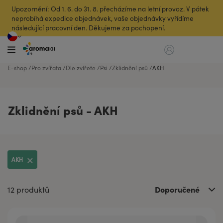
Upozornění: Od 1. 6. do 31. 8. přecházíme na letní provoz. V pátek
neprobíhá expedice objednávek, vaše objednávky vyřídíme
následující pracovní den. Děkujeme za pochopení.
E-shop
Pro zvířata
Dle zvířete
Psi
Zklidnění psů
AKH
Zklidnění psů - AKH
AKH
Doporučené
12 produktů