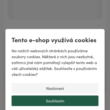
Esenciální olej VETIVER
Tento e-shop využívá cookies
Na našich webových stránkách používáme
soubory cookies. Některé z nich jsou nezbytné,
zatímco jiné nám pomáhají vylepšit tento web a
Přidat do košíku
váš uživatelský zážitek. Souhlasíte s používáním
všech cookies?
Nastavení
Souhlasím