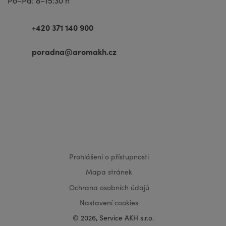
Po–Pá: 8–15:30 h
+420 371 140 900
poradna@aromakh.cz
VISA
MasterCard
Maestro
Prohlášení o přístupnosti
Mapa stránek
Ochrana osobních údajů
Nastavení cookies
© 2026, Service AKH s.r.o.