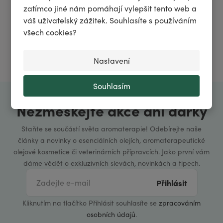
zatímco jiné nám pomáhají vylepšit tento web a
Po–Pá: 8–15:30 h
váš uživatelský zážitek. Souhlasíte s používáním
všech cookies?
+420 371 140 900
poradna@aromakh.cz
Nastavení
Souhlasím
Nezmeškejte akce ani dárky
Staňte se součástí světa aromaterapie! Odebírejte naše
články a novinky o esenciálních olejích, aromaterapeutické
olejové kosmetice či veterinárních přípravcích. Jako první vám
dáme vědět o exkluzivních slevách, novinkách a tipech.
Přihlásit
Kliknutím na tlačítko Přihlásit souhlasíte se
zpracováním
osobních údajů
.