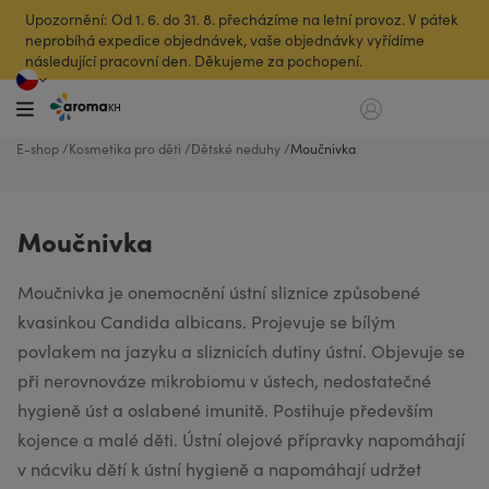
Upozornění: Od 1. 6. do 31. 8. přecházíme na letní provoz. V pátek
neprobíhá expedice objednávek, vaše objednávky vyřídíme
následující pracovní den. Děkujeme za pochopení.
E-shop
Kosmetika pro děti
Dětské neduhy
Moučnivka
Moučnivka
Moučnivka je onemocnění ústní sliznice způsobené
kvasinkou Candida albicans. Projevuje se bílým
povlakem na jazyku a sliznicích dutiny ústní. Objevuje se
při nerovnováze mikrobiomu v ústech, nedostatečné
hygieně úst a oslabené imunitě. Postihuje především
kojence a malé děti. Ústní olejové přípravky napomáhají
v nácviku dětí k ústní hygieně a napomáhají udržet