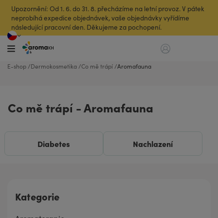
Upozornění: Od 1. 6. do 31. 8. přecházíme na letní provoz. V pátek
neprobíhá expedice objednávek, vaše objednávky vyřídíme
následující pracovní den. Děkujeme za pochopení.
E-shop
Dermokosmetika
Co mě trápí
Aromafauna
Co mě trápí - Aromafauna
Diabetes
Nachlazení
Kategorie