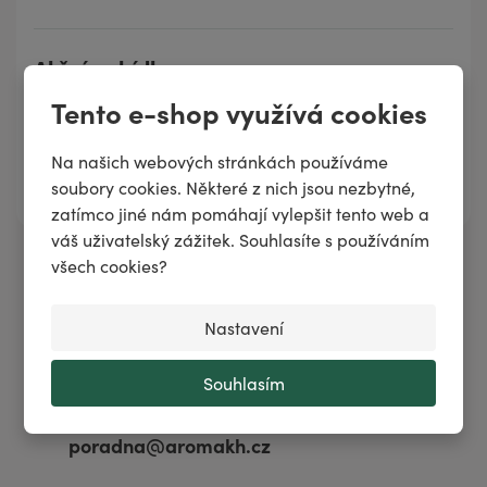
Akční nabídky
Tento e-shop využívá cookies
💣 Aktuální akce
👀 Stojí za pozornost
Na našich webových stránkách používáme
☀️ Zaměřeno na léto
soubory cookies. Některé z nich jsou nezbytné,
zatímco jiné nám pomáhají vylepšit tento web a
váš uživatelský zážitek. Souhlasíte s používáním
všech cookies?
Potřebujete poradit?
Nastavení
Po–Pá: 8–15:30 h
Souhlasím
+420 371 140 900
poradna@aromakh.cz