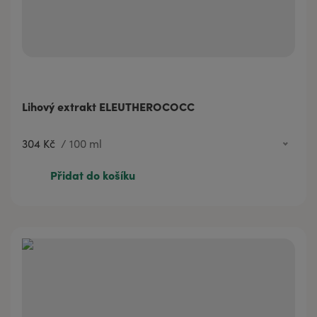
Lihový extrakt ELEUTHEROCOCC
304 Kč
/
100 ml
304 Kč
100 ml
Přidat do košíku
608 Kč
250 ml
1 135 Kč
500 ml
2 180 Kč
1000 ml