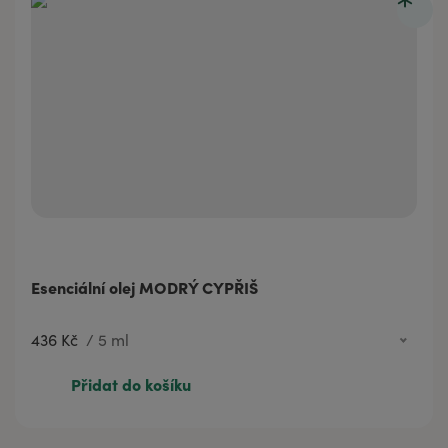
Esenciální olej MODRÝ CYPŘIŠ
436 Kč
/
5 ml
436 Kč
5 ml
Přidat do košíku