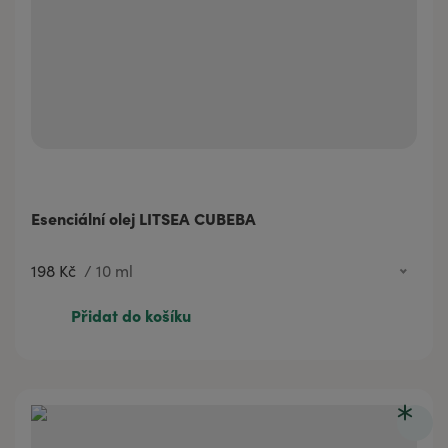
Esenciální olej LITSEA CUBEBA
198 Kč
/
10 ml
198 Kč
10 ml
Přidat do košíku
317 Kč
20 ml
620 Kč
50 ml
1 047 Kč
100 ml