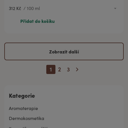
312 Kč
/
100 ml
74 Kč
20 ml
Přidat do košíku
312 Kč
100 ml
Zobrazit další
1
2
3
Kategorie
Aromaterapie
Dermokosmetika