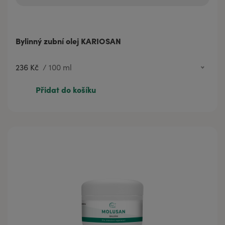
Bylinný zubní olej KARIOSAN
236 Kč
/
100 ml
57 Kč
20 ml
Přidat do košíku
236 Kč
100 ml
351 Kč
200 ml
665 Kč
500 ml