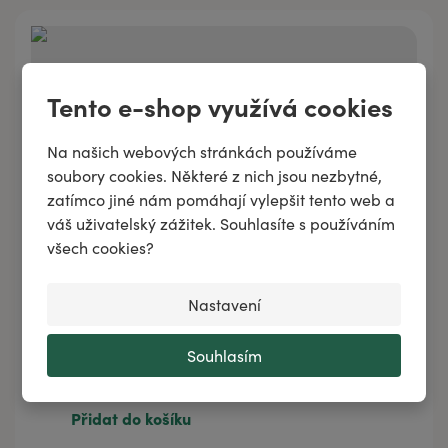
Tento e-shop využívá cookies
Na našich webových stránkách používáme
soubory cookies. Některé z nich jsou nezbytné,
zatímco jiné nám pomáhají vylepšit tento web a
váš uživatelský zážitek. Souhlasíte s používáním
všech cookies?
Nastavení
Směs esenciálních olejů MOLUNOL
Souhlasím
300 Kč
/
10 ml
300 Kč
10 ml
Přidat do košíku
490 Kč
20 ml