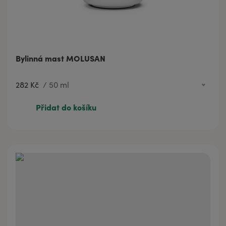
Bylinná mast MOLUSAN
282 Kč
/
50 ml
52 Kč
5 ml
Přidat do košíku
282 Kč
50 ml
452 Kč
100 ml