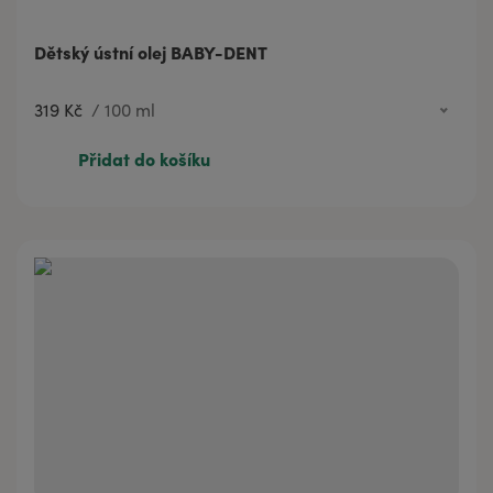
Dětský ústní olej BABY-DENT
319 Kč
/
100 ml
75 Kč
20 ml
Přidat do košíku
319 Kč
100 ml