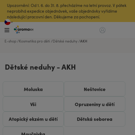
Upozornění: Od 1. 6. do 31. 8. přecházíme na letní provoz. V pátek
neprobíhá expedice objednávek, vaše objednávky vyřídíme
následující pracovní den. Děkujeme za pochopení.
E-shop
Kosmetika pro děti
Dětské neduhy
AKH
Dětské neduhy - AKH
Moluska
Neštovice
Vši
Opruzeniny u dětí
Atopický ekzém u dětí
Dětská seborea
Moučnivka