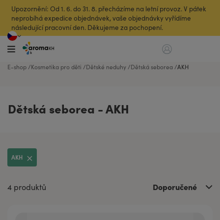
Upozornění: Od 1. 6. do 31. 8. přecházíme na letní provoz. V pátek
neprobíhá expedice objednávek, vaše objednávky vyřídíme
následující pracovní den. Děkujeme za pochopení.
E-shop
Kosmetika pro děti
Dětské neduhy
Dětská seborea
AKH
Dětská seborea - AKH
AKH
Doporučené
4 produktů