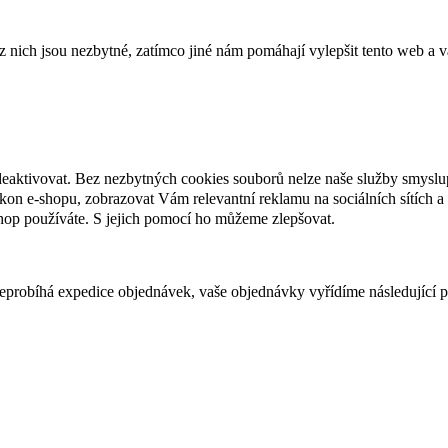
ich jsou nezbytné, zatímco jiné nám pomáhají vylepšit tento web a vá
deaktivovat. Bez nezbytných cookies souborů nelze naše služby smyslu
n e-shopu, zobrazovat Vám relevantní reklamu na sociálních sítích a 
hop používáte. S jejich pomocí ho můžeme zlepšovat.
 neprobíhá expedice objednávek, vaše objednávky vyřídíme následující