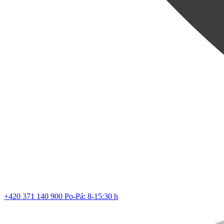
Nová vů
z řady
Z
+420 371 140 900
Po-Pá: 8-15:30 h
Lev vstup