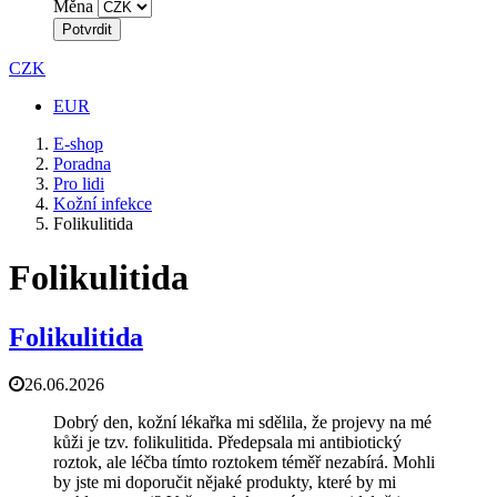
Měna
Potvrdit
CZK
EUR
E-shop
Poradna
Pro lidi
Kožní infekce
Folikulitida
Folikulitida
Folikulitida
26.06.2026
Dobrý den, kožní lékařka mi sdělila, že projevy na mé
kůži je tzv. folikulitida. Předepsala mi antibiotický
roztok, ale léčba tímto roztokem téměř nezabírá. Mohli
by jste mi doporučit nějaké produkty, které by mi