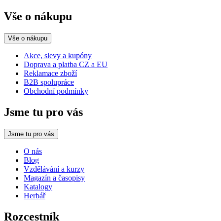
Vše o nákupu
Vše o nákupu
Akce, slevy a kupóny
Doprava a platba CZ a EU
Reklamace zboží
B2B spolupráce
Obchodní podmínky
Jsme tu pro vás
Jsme tu pro vás
O nás
Blog
Vzdělávání a kurzy
Magazín a časopisy
Katalogy
Herbář
Rozcestník