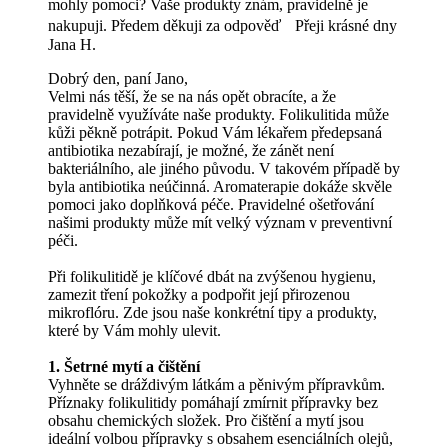
mohly pomoci? Vaše produkty znám, pravidelně je
nakupuji. Předem děkuji za odpověď Přeji krásné dny
Jana H.
Dobrý den, paní Jano,
Velmi nás těší, že se na nás opět obracíte, a že
pravidelně využíváte naše produkty. Folikulitida může
kůži pěkně potrápit. Pokud Vám lékařem předepsaná
antibiotika nezabírají, je možné, že zánět není
bakteriálního, ale jiného původu. V takovém případě by
byla antibiotika neúčinná. Aromaterapie dokáže skvěle
pomoci jako doplňková péče. Pravidelné ošetřování
našimi produkty může mít velký význam v preventivní
péči.
Při folikulitidě je klíčové dbát na zvýšenou hygienu,
zamezit tření pokožky a podpořit její přirozenou
mikroflóru. Zde jsou naše konkrétní tipy a produkty,
které by Vám mohly ulevit.
1. Šetrné mytí a čištění
Vyhněte se dráždivým látkám a pěnivým přípravkům.
Příznaky folikulitidy pomáhají zmírnit přípravky bez
obsahu chemických složek. Pro čištění a mytí jsou
ideální volbou přípravky s obsahem esenciálních olejů,