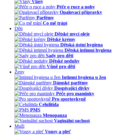
Vlasy
Péče o ruce a nohy
Opalovací přípravky
Parfémy
Co mě trápí
Děti
Dětské mycí oleje
Dětské krémy
Dětská ústní hygiena
Dětská intimní hygiena
Sady pro děti
Dětské neduhy
Vůně pro děti
Ženy
Intimní hygiena u žen
Dámské parfémy
Dospívající dívky
Péče pro maminky
Pro sportovkyně
Celulitida
PMS
Menopauza
Vaginální suchost
Muži
Vousy a pleť