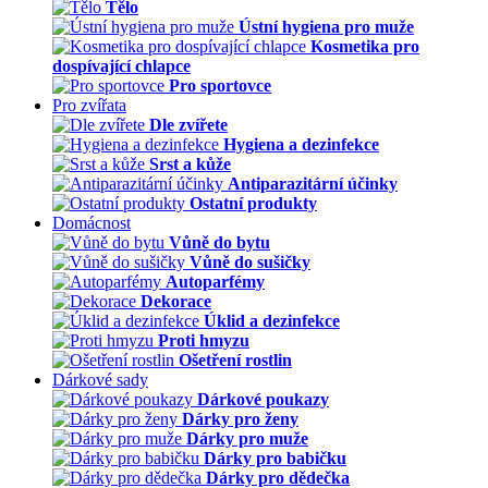
Tělo
Ústní hygiena pro muže
Kosmetika pro
dospívající chlapce
Pro sportovce
Pro zvířata
Dle zvířete
Hygiena a dezinfekce
Srst a kůže
Antiparazitární účinky
Ostatní produkty
Domácnost
Vůně do bytu
Vůně do sušičky
Autoparfémy
Dekorace
Úklid a dezinfekce
Proti hmyzu
Ošetření rostlin
Dárkové sady
Dárkové poukazy
Dárky pro ženy
Dárky pro muže
Dárky pro babičku
Dárky pro dědečka