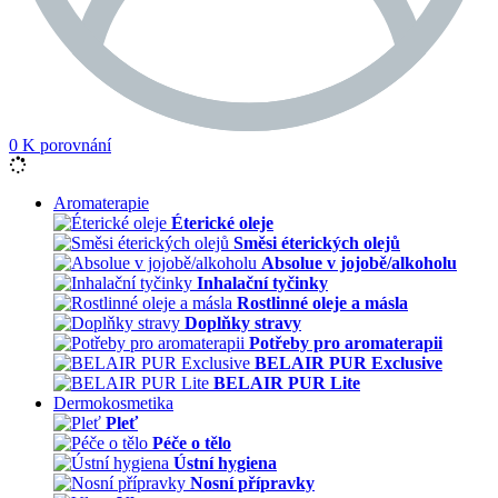
0
K porovnání
Aromaterapie
Éterické oleje
Směsi éterických olejů
Absolue v jojobě/alkoholu
Inhalační tyčinky
Rostlinné oleje a másla
Doplňky stravy
Potřeby pro aromaterapii
BELAIR PUR Exclusive
BELAIR PUR Lite
Dermokosmetika
Pleť
Péče o tělo
Ústní hygiena
Nosní přípravky