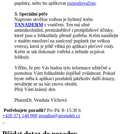
pupínky, nebo ho aplikovat
rozprašovačem
.
3. Speciální péče
Naprosto skvělou volbou je bylinný krém
TANADERM
s vratičem. Ten má silné
antimikrobiální, protizánětlivé i protiplísňové účinky,
které jsou u folikulitidy přesně potřeba. Krém nanášejte
v malém množství na zanícený pupínek (ne velkou
vrstvu), která je ještě vlhká po aplikaci pleťové vody.
Krém se tak dokonale vstřebá a nebude ucpávat
folikuly.
Věřím, že pro Vás budou tyto informace užitečné a
pomohou Vám folikulitidu úspěšně zvládnout. Pokud
byste měla k aplikaci produktů jakékoliv další dotazy,
neváhejte se na nás znovu obrátit.
Přeji Vám krásný den
PharmDr. Vendula Víchová
Potřebujete poradit?
Po–Pá: 8–15:30 h
+420 371 140 900
poradna@aromakh.cz
Přidat dotaz do poradny