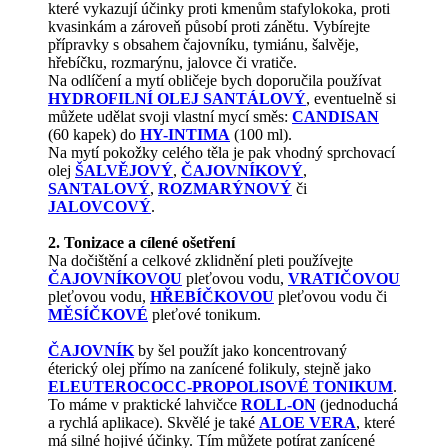
které vykazují účinky proti kmenům stafylokoka, proti
kvasinkám a zároveň působí proti zánětu. Vybírejte
přípravky s obsahem čajovníku, tymiánu, šalvěje,
hřebíčku, rozmarýnu, jalovce či vratiče.
Na odlíčení a mytí obličeje bych doporučila používat
HYDROFILNÍ OLEJ SANTÁLOVÝ
, eventuelně si
můžete udělat svoji vlastní mycí směs:
CANDISAN
(60 kapek) do
HY-INTIMA
(100 ml).
Na mytí pokožky celého těla je pak vhodný sprchovací
olej
ŠALVĚJOVÝ
,
ČAJOVNÍKOVÝ
,
SANTALOVÝ
,
ROZMARÝNOVÝ
či
JALOVCOVÝ
.
2. Tonizace a cílené ošetření
Na dočištění a celkové zklidnění pleti používejte
ČAJOVNÍKOVOU
pleťovou vodu,
VRATIČOVOU
pleťovou vodu,
HŘEBÍČKOVOU
pleťovou vodu či
MĚSÍČKOVÉ
pleťové tonikum.
ČAJOVNÍK
by šel použít jako koncentrovaný
éterický olej přímo na zanícené folikuly, stejně jako
ELEUTEROCOCC-PROPOLISOVÉ TONIKUM
.
To máme v praktické lahvičce
ROLL-ON
(jednoduchá
a rychlá aplikace). Skvělé je také
ALOE VERA
, které
má silné hojivé účinky. Tím můžete potírat zanícené