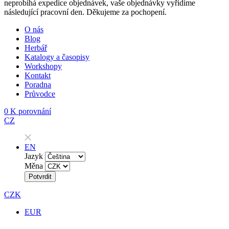
neprobíhá expedice objednávek, vaše objednávky vyřídíme
následující pracovní den. Děkujeme za pochopení.
O nás
Blog
Herbář
Katalogy a časopisy
Workshopy
Kontakt
Poradna
Průvodce
0
K porovnání
CZ
EN
Jazyk
Měna
Potvrdit
CZK
EUR