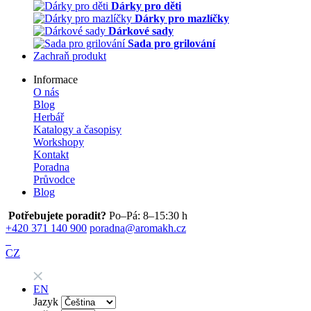
Dárky pro děti
Dárky pro mazlíčky
Dárkové sady
Sada pro grilování
Zachraň produkt
Informace
O nás
Blog
Herbář
Katalogy a časopisy
Workshopy
Kontakt
Poradna
Průvodce
Blog
Potřebujete poradit?
Po–Pá: 8–15:30 h
+420 371 140 900
poradna@aromakh.cz
CZ
EN
Jazyk